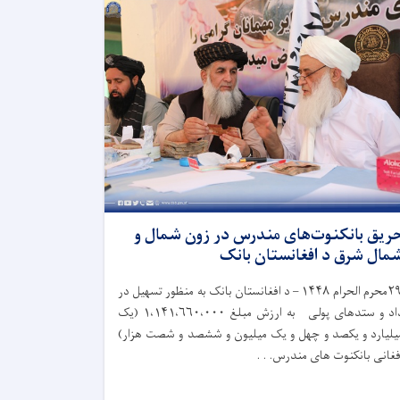
ریق بانکنوت‌های مندرس در زون شمال و
مال شرق د افغانستان بانک
۲
محرم الحرام
۱۴۴۸ –
د افغانستان بانک به‌ منظور تسهیل در
اد و ستدهای پولی به ارزش مبلغ
۱،۱۴۱،۶۶۰،۰۰۰ (
یک
یلیارد و یکصد و چهل و یک میلیون و ششصد و شصت هزار)
فغانی بانکنوت های مندرس. . .