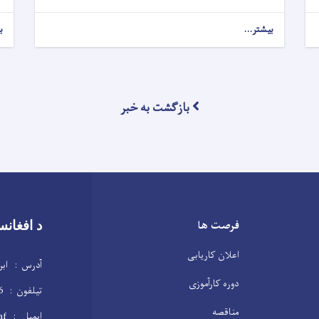
بیشتر...
ب
بازگشت به خبر
فرصت ها
د افغانس
اعلان کاریابی
آدرس : ابن 
دوره کارآموزی
تیلفون : 2104146(20)93+
مناقصه
ایمیل : info@dab.gov.af