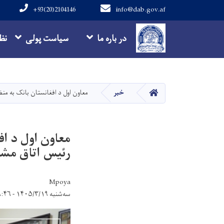
+93(20)2104146
info@dab.gov.af
Main navigation
در باره ما
سیاست پولی
نظ
HOME
خبر
معاون اول د افغانستان بانک به منظ
معاون اول د اف
رئیس اتاق مشت
Mpoya
سه‌شنبه ۱۴۰۵/۳/۱۹ - ۱۶:۴۶