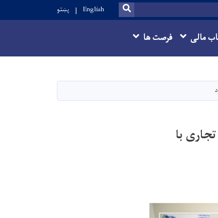
SEARCH
English
پښتو
ب مالی
فرصت ها
د
تجاری با