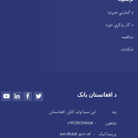
د ګمارنې خبرتیا
د کار زدکړې دوره
مناقصه
شکایات
Youtube
LinkedIn
Facebook
Twitter
د افغانستان بانک
پته : ابن سینا واټ کابل، افغانستان
تیلفون : 2104146(20)93+
برېښنا لیک : info@dab.gov.af