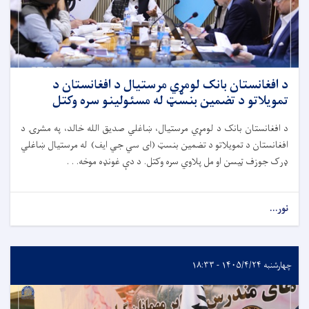
د افغانستان بانک لومړي مرستیال د افغانستان د
تمویلاتو د تضمین بنسټ له مسئولینو سره وکتل
د افغانستان بانک د لومړي مرستیال، ښاغلي صدیق الله خالد، په مشرۍ د
افغانستان د تمویلاتو د تضمین بنسټ (ای سي جي ایف) له مرستیال ښاغلي
ډرک جوزف ټیسن او مل پلاوي سره وکتل. د دې غونډه موخه. . .
نور...
چهارشنبه ۱۴۰۵/۴/۲۴ - ۱۸:۳۳