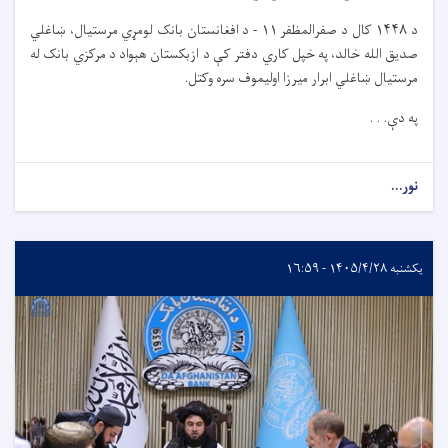
د
۱۴۴۸
کال د صفرالمظفر
۱۱ -
د افغانستان بانک لومړي مرستیال، ښاغلي
صدیق الله خالد، په خپل کاري دفتر کې د ازبکستان هېواد د مرکزي بانک له
مرستیال ښاغلي ابرار میرزا اولیموف سره وکتل.
په دې. . .
نور...
یکشنبه ۱۴۰۵/۴/۲۸ - ۱۶:۵۹