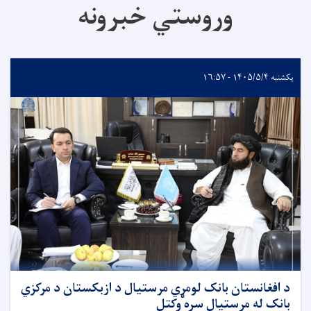
وروستي خبرونه
یکشنبه ۱۴۰۵/۵/۴ - ۱۶:۵۷
د افغانستان بانک لومړي مرستیال د ازبکستان د مرکزي
بانک له مرستیال سره وکتل