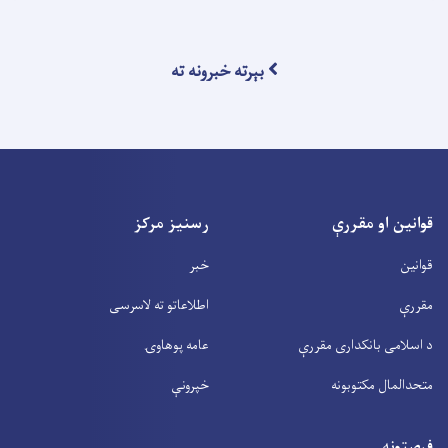
بېرته خبرونه ته
قوانین او مقررې
رسنیز مرکز
قوانین
خبر
مقررې
اطلاعاتو ته لاسرسی
د اسلامی بانکداری مقررې
عامه پوهاوۍ
متحدالمال مکتوبونه
خپرونې
فرصتونه