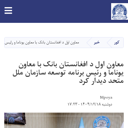
tion
اصلي
منځپانګه
دانګل
کور
خبر
معاون اول د افغانستان بانک با معاون یوناما و رئیس بر
معاون اول د افغانستان بانک با معاون
یوناما و رئیس برنامه توسعه سازمان ملل
متحد دیدار کرد
Mpoya
دوشنبه ۱۴۰۴/۱۲/۱۸ - ۱۷:۲۳