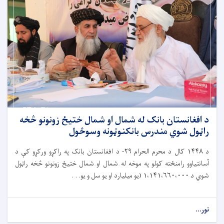
د افغانستان بانک له شمال او شمال ختیځ زونونو څخه
راټول شوي مندرس بانکنوټونه وسوځول
د
۱۴۴۸
کال د محرم الحرام
۲۹-
د افغانستان بانک په راکړو ورکړو کې د
آسانتیاوو رامنځته کولو په موخه له شمال او شمال ختیځ زونونو څخه راټول
شوي د
۱،۱۴۱،۶۶۰،۰۰۰ (
یو میلیارد او یو سل و یو. . .
نور...