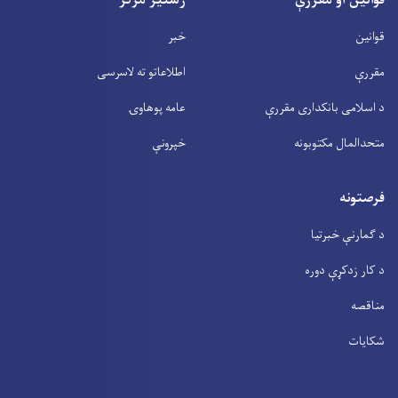
قوانین او مقررې
رسنیز مرکز
قوانین
خبر
مقررې
اطلاعاتو ته لاسرسی
د اسلامی بانکداری مقررې
عامه پوهاوۍ
متحدالمال مکتوبونه
خپرونې
فرصتونه
د ګمارنې خبرتیا
د کار زدکړې دوره
مناقصه
شکایات