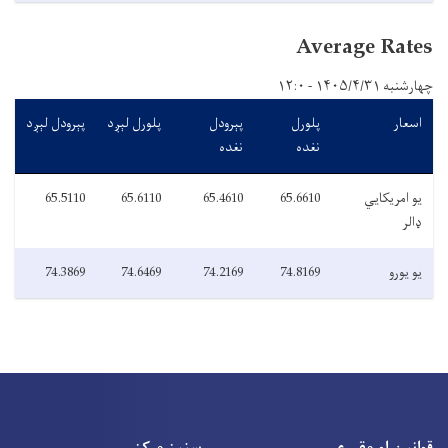
Average Rates
چهارشنبه ۱۴۰۵/۴/۳۱ - ۱۲:۰
اسعار
پلورل
پېرودل
پلورل لېږد
پېرودل لېږد
نغده
نغده
یو امریکایي
65.6610
65.4610
65.6110
65.5110
ډالر
یو یورو
74.8169
74.2169
74.6469
74.3869