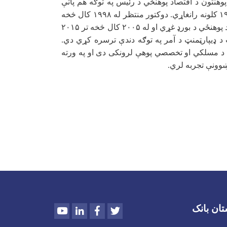
وهنتون د اقتصاد پوهنځي د رئیس په توګه هم پاتې
۱
کلونه رانغاړي. دوکتور منتظر له
۱۹۹۸
کال څخه
 پوهنځي د بورډ غړي او له
۲۰۰۵
کال څخه تر
۲۰۱۵
ت د ډیپارټمنټ د آمر په توګه دندې ترسره کړي دي.
 د مسلکي او تخصصي پوهې لرونکی دی او په ورته
ښوونې تجربه لري
.
Youtube
LinkedIn
Facebook
Twitter
تان بانک