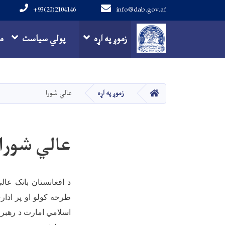
+93(20)2104146
info@dab.gov.af
Main navigation
زموږ په اړه
پولي سیاست
م
کور
زموږ په اړه
عالي شورا
عالي شورا
د افغانستان بانک عال
طرحه کولو او پر ادار
اسلامي امارت د رهبرۍ 