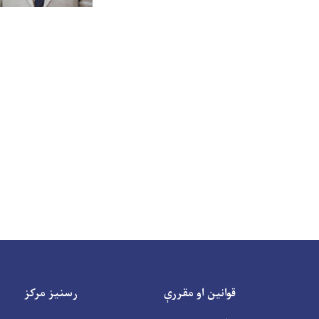
قوانین او مقررې
رسنیز مرکز