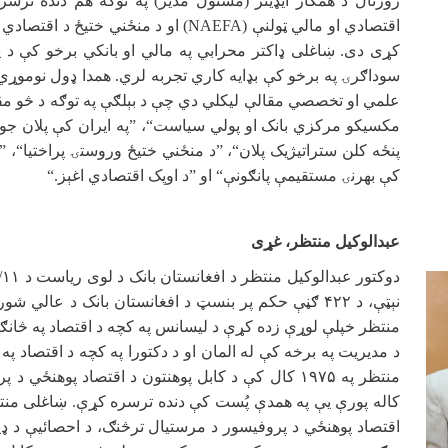
ژورنال د همکار ایډیتر (مسئول مدیر) په توګه هم دنده ترس
اقتصادي او مالي ټولنې
(NAEFA)
او د منځني ختیځ د اقتصادي 
کړی دی. ښاغلی ډاکتر محرابي په مالي او بانکي برخو کې د
سوداګرۍ په برخو کې بډایه کاري تجربه لري. همدا ډول نوموړي د
علمي او تخصصي مقالې لیکلي دي چې د بېلګې په توګه د څو مقال
مکسیکو مرکزي بانک او پولي سیاست“، ”په ایران کې پلان جوړ
پنځه کلن ستراتیژیک پلان“، ”د منځني ختیځ وروستۍ پراختیا“، ”
کې بهرنۍ مستقیمې پانګونې“ او ”د اوپک اقتصادي اغېز
“.
عبدالوکیل منتظر، غړی
دوکتور عبدالوکیل منتظر د افغانستان بانک د لوی ریاست د
/۱۱
نېټې، د
۴۲۲
ګڼې حکم پر بنسټ د افغانستان بانک د عالي شور
منتظر خپلې لوړې زده کړې د لیسانس په کچه د اقتصاد په څانګه
د مدیریت په برخه کې له المان او د دکتورا په کچه د اقتصاد پ
منتظر په
۱۹۷۵
کال کې د کابل پوهنتون د اقتصاد پوهنځي د پرو
کاله پورې یې په همدې پُست کې دنده ترسره کړې. ښاغلی من
اقتصاد پوهنځي د پروفیسور د مرستیال ترڅنګ، د احصائیې د ډیپ