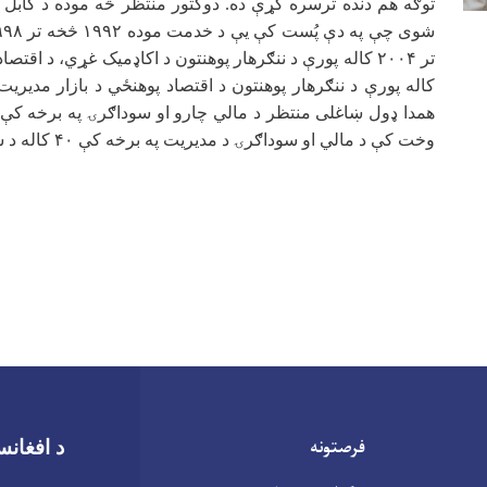
توګه هم دنده ترسره کړې ده. دوکتور منتظر څه موده د کابل پ
شوی چې په دې پُست کې یې د خدمت موده
۱۹۹۲
څخه تر
۹۹۸
تر
۲۰۰۴
کاله پورې د ننګرهار پوهنتون د اکاډمیک غړي، د اقتصاد
کاله پورې د ننګرهار پوهنتون د اقتصاد پوهنځي د بازار مدیری
همدا ډول ښاغلی منتظر د مالي چارو او سوداګرۍ په برخه کې
وخت کې د مالي او سوداګرۍ د مدیریت په برخه کې
۴۰
کاله د 
فرصتونه
د افغانس