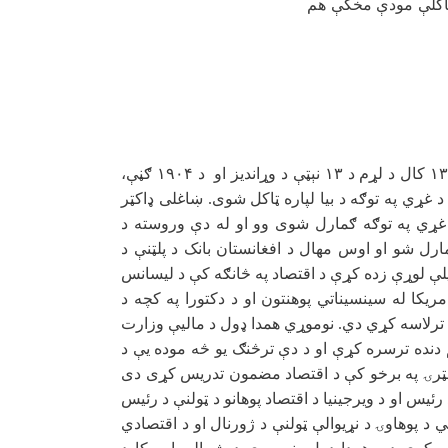
 ټاکلې مودې مخکې هم
۱۳
کال د لړم د
۱۳
نېټې د وړاندیز او د
۱۹۰۴
ګڼې،
 غړي په توګه د بیا لپاره ټاکل شوی. ښاغلی ډاکټر
ړي په توګه ګمارل شوی وو او له دې وروسته د
رل شو او اوس مهال د افغانستان بانک د پلټنې د
ې لوړې زده کړې د اقتصاد په څانګه کې د لیسانس
مریکا له سینسیناتي پوهنتون او د دکتورا په کچه د
 ترلاسه کړي دي. نوموړي همدا ډول د مالیې وزارت
م دنده ترسره کړې او د دې ترڅنګ یو څه موده یې د
اسټرۍ په برخو کې د اقتصاد مضمون تدریس کړی دی
ئیس او د ویرجینیا د اقتصاد پوهانو د ټولنې د رئیس
د پوهاوۍ د نړیوالې ټولنې د ژورنال او د اقتصادي