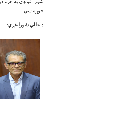
شورا غونډې په هرو در
جوړه شي
.
د عالي شورا غړي
: