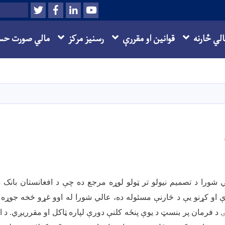
Twitter
Facebook
LinkedIn
Youtube
Search
الي څارنه
قوانین او مقررې
رسنیز مرکز
مالي صورت حس
اصلي
منځپانګه
دانګل
ي شورا د تصمیم نیولو تر ټولو لوړه مرجع ده چې د افغانستان بانک
ې او کړنو یې د څارنې مسئوله ده، عالي شورا له اوو غړو څخه جوړه 
د فرمان پر بنسټ د یوې پنځه کلنې دورې لپاره ټاکل او مقرریږي. د ا