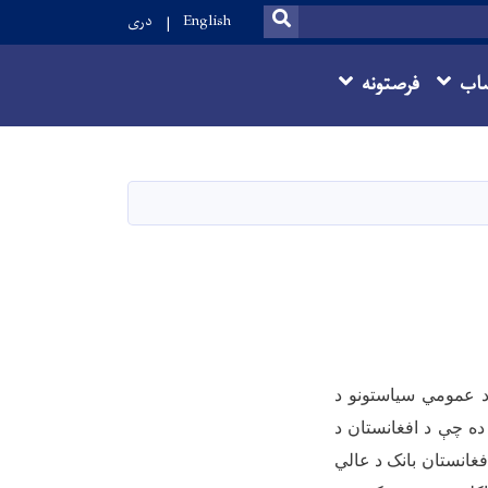
SEARCH
English
دری
اب
فرصتونه
 د عمومي سیاستونو د
ده چې د افغانستان د
فغانستان بانک د عالي