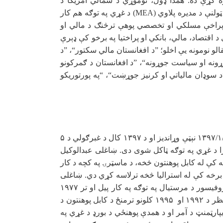
ره کړې ده. همدا ډول، نوموړي د شمالي امریکا د
ټولنې د مدیره پلاوي
(MEA)
د غړي په توګه هم کار
 پراخې مسلکي او تخصصي پوهې ترڅنګ د مالي او
 اقتصاد، مالي، بانکي او پراختیا په برخو کې ډېرې
و نومونه یې اخلو؛ ”د افغانستان مالي سکتور“، ”د
ونه او سیاست جوړونه“، ”د افغانستان د ګمرکونو
د سوډان مالیاتي او کرنیز جوړښت“، “په پورتوریکو
۱۳۹۷/۱
نېټې وړاندیز او د
۱۳۹۷
کال د غبرګولي د
۵
ا د غړي په توګه ټاکل شوی دی. ښاغلی عبدالوکیل
 کې له کابل پوهنتون څخه، د ماسټرۍ په کچه د کار
ه برخه کې له استرالیا څخه ترلاسه کړي دي. ښاغلی
فیسور د مرستیال په توګه په کار پیل او تر
۱۹۷۷
تظر د
۱۹۹۲
او
۱۹۹۵
کلونو ترمنځ د کابل پوهنتون د
ارټمنټ د آمر او د همدې پوهنځي د بورډ د غړي په