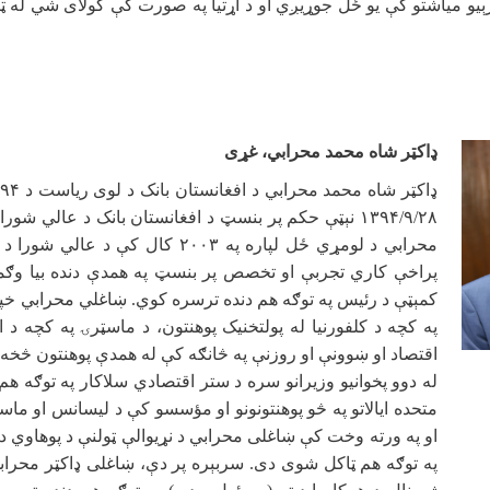
ېیو میاشتو کې یو ځل جوړیږي او د اړتیا په صورت کې کولای شي له
ډاکټر شاه محمد محرابي، غړی
ډاکټر شاه محمد محرابي د افغانستان بانک د لوی ریاست د
۹۴
۱۳۹۴/۹/۲۸
نېټې حکم پر بنسټ د افغانستان بانک د عالي شورا د
محرابي د لومړي ځل لپاره په
۲۰۰۳
کال کې د عالي شورا د غ
پراخې کاري تجربې او تخصص پر بنسټ په همدې دنده بیا وګما
کمېټې د رئيس په توګه هم دنده ترسره کوي. ښاغلي محرابي خپل
په کچه د کلفورنیا له پولتخنیک پوهنتون، د ماسټرۍ په کچه د ا
اقتصاد او ښوونې او روزنې په څانګه کې له همدې پوهنتون څخه
له دوو پخوانیو وزیرانو سره د ستر اقتصادي سلاکار په توګه ه
متحده ایالاتو په څو پوهنتونونو او مؤسسو کې د لیسانس او م
او په ورته وخت کې ښاغلی محرابي د نړیوالې ټولنې د پوهاوي د ر
په توګه هم ټاکل شوی دی. سربېره پر دې، ښاغلی ډاکټر محرابي 