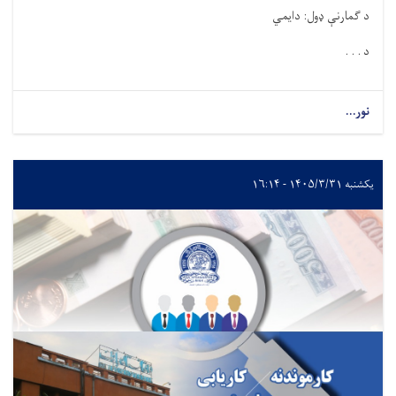
د ګمارنې ډول: دایمي
د . . .
نور...
یکشنبه ۱۴۰۵/۳/۳۱ - ۱۶:۱۴