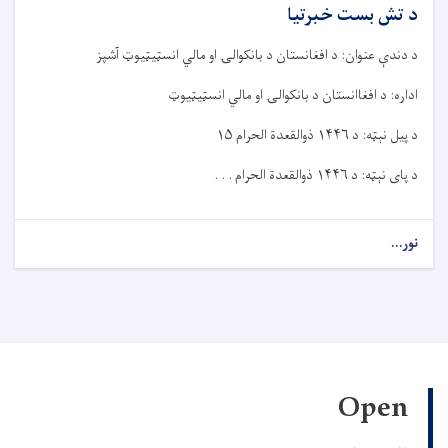
د تش بست خبرتیا
د دندې عنوان: د افغانستان د بانکوالۍ او مالي انسټیټیوټ آشپز
اداره: د افغاانستان د بانکوالۍ او مالي انسټیټیوټ
د پیل نېټه: د
۱۴۴۶
ذوالقعدة الحرام
۱۵
د پای نېټه: د
۱۴۴۶
ذوالقعدة الحرام . . .
نور...
Open