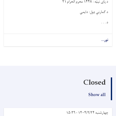
د پای نېټه :
۱۴۴۸
محرم الحرام
۲۱
د ګمارنې ډول: دایمي
د . . .
نور...
Closed
Show all
چهارشنبه ۱۴۰۴/۲/۲۴ - ۱۵:۳۹