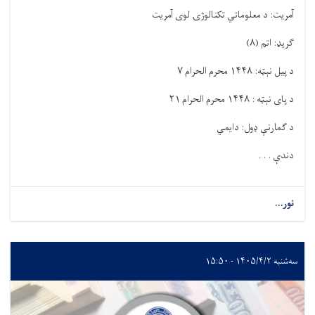
آمریت: د معلوماتي تکنالوژۍ لوی آمریت
ګریډ: اتم
(
۸
)
د پیل نېټه:
۱۴۴۸
محرم الحرام
۷
د پای نېټه :
۱۴۴۸
محرم الحرام
۲۱
د ګمارنې ډول: دایمي
دندې . . .
نور...
سه‌شنبه ۱۴۰۵/۴/۲ - ۱۵:۵۰