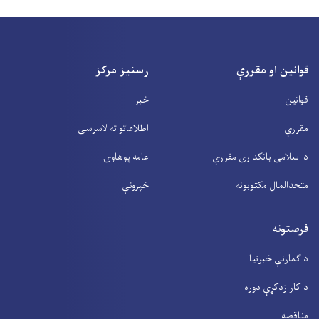
قوانین او مقررې
رسنیز مرکز
قوانین
خبر
مقررې
اطلاعاتو ته لاسرسی
د اسلامی بانکداری مقررې
عامه پوهاوۍ
متحدالمال مکتوبونه
خپرونې
فرصتونه
د ګمارنې خبرتیا
د کار زدکړې دوره
مناقصه