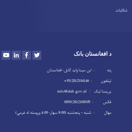
شکایات
Youtube
LinkedIn
Facebook
Twitter
د افغانستان بانک
پته : ابن سینا واټ کابل، افغانستان
تیلفون : 2104146(20)93+
برېښنا لیک : info@dab.gov.af
فکس : 2100305(20)0093
مهال : شنبه – پنجشنبه (8:00 سهار- 4:00 وروسته له غرمې)