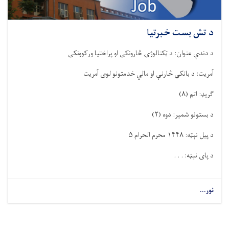
د تش بست خبرتیا
د دندې عنوان: د ټکنالوژۍ څارونکی او پراختیا ورکوونکی
آمریت: د بانکي څارنې او مالي خدمتونو لوی آمریت
گریډ: اتم
(
۸)
د بستونو شمېر: دوه
(
۲)
د پیل نېټه:
۱۴۴۸
محرم الحرام
۵
د پای نېټه: . . .
نور...