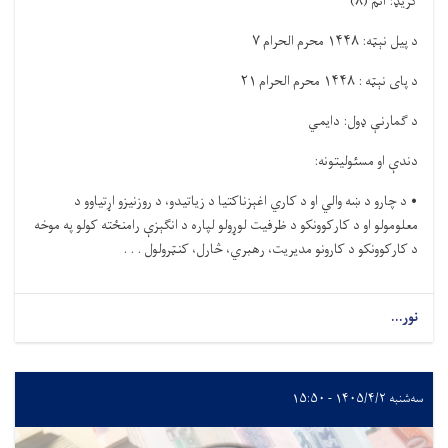
ګریډ: اتم
(
۸
)
د پیل نېټه:
۱۴۴۸
محرم الحرام
۷
د پای نېټه :
۱۴۴۸
محرم الحرام
۲۱
د ګمارنې ډول: دایمي
دندې او مسئولیتونه
:
•
د چارو د ښه والي او د کاري اغېزناکتیا د زیاتیدو، د روزنیزو اړتیاوو د
معلومولو او د کارکوونکو د ظرفیت لوړولو لپاره د انګېزې رامنځته کولو په موخه
د کارکوونکو د کارونو مدیریت، رهبري، څارل، کنټرولول . . .
نور...
سه‌شنبه ۱۴۰۵/۴/۲ - ۱۵:۵۰