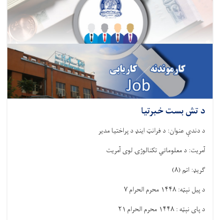
د تش بست خبرتیا
د دندې عنوان: د فرانټ اینډ د پراختیا مدیر
آمریت: د معلوماتي تکنالوژۍ لوی آمریت
ګریډ: اتم
(
۸
)
د پیل نېټه:
۱۴۴۸
محرم الحرام
۷
د پای نېټه :
۱۴۴۸
محرم الحرام
۲۱