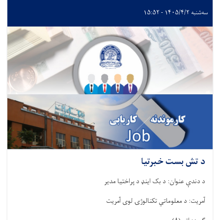
سه‌شنبه ۱۴۰۵/۴/۲ - ۱۵:۵۲
د تش بست خبرتیا
د دندې عنوان: د بک اینډ د پراختیا مدیر
آمریت: د معلوماتي تکنالوژۍ لوی آمریت