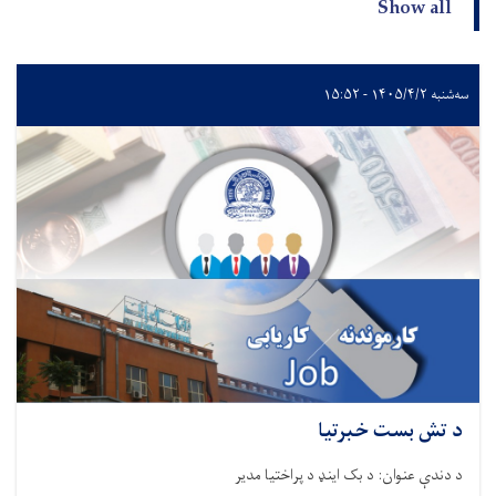
Show all
سه‌شنبه ۱۴۰۵/۴/۲ - ۱۵:۵۲
د تش بست خبرتیا
د دندې عنوان: د بک اینډ د پراختیا مدیر