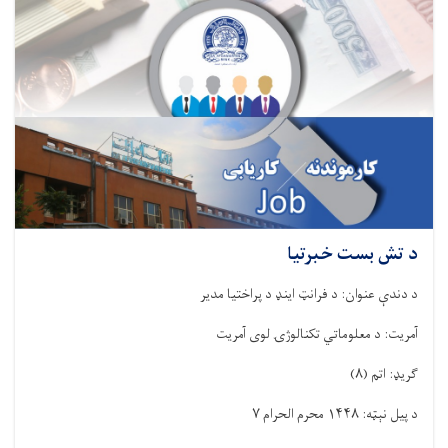
د تش بست خبرتیا
د دندې عنوان: د فرانټ اینډ د پراختیا مدیر
آمریت: د معلوماتي تکنالوژۍ لوی آمریت
ګریډ: اتم
(
۸
)
د پیل نېټه:
۱۴۴۸
محرم الحرام
۷