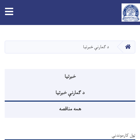
tion
اصلي
منځپانګه
دانګل
کور
د ګمارنې خبرتیا
Announcements menu
خبرتیا
د ګمارنې خبرتیا
همه مناقصه
ټول کارموندنې