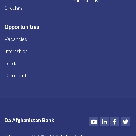
Publications
Circulars
Opportunities
Vacancies
Internships
Tender
Complaint
Youtube
LinkedIn
Faceboo
Twi
Da Afghanistan Bank