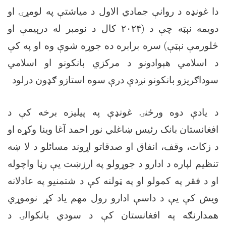
دا غونډه د روانې جمادي الاول د میاشتې په لومړۍ او
دویمه نېټه چې د (۲۰۲۴ کال د نومبر له درېیمې او
څلورمې نېټې) سره برابره ده جوړه شوې وه او په کې
د اسلامي هېوادونو د مرکزي بانکونو او اسلامي
سوداګریزو بانکونو نږدې درې سوه استازو ګډون درلود.
د یادې دوه ورځنۍ غونډې په پیلیزه برخه کې د
افغانستان بانک رئیس ښاغلي نور احمد آغا وینا وکړه او
د زکات، وقف، انفاق او صدقاتو اړوند مسائلو د لا ښه
تنظیم لپاره د ادارو د جوړولو په ارزښت یې رڼا واچوله
او د فقر په کمولو او په ټولنه کې د شتمنیو په عادلانه
ویش کې یې د داسې ادارو رول مهم یاد کړ. نوموړي
همدارنګه په افغانستان کې د سودي بانکوالۍ د