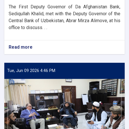
The First Deputy Governor of Da Afghanistan Bank,
Sediqullah Khalid, met with the Deputy Governor of the
Central Bank of Uzbekistan, Abrar Mirza Alimove, at his
office to discuss. . .
Read more
about
DAB
First
Deputy
Governor
Tue, Jun 09 2026 4:46 PM
Meets
Deputy
Governor
of
Uzbekistan’s
Central
Bank