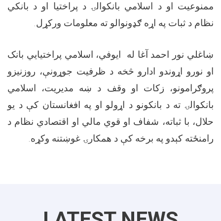
ممنوعیت او د اسلامي بانکوالۍ د پراختیا او د بانکي
نظام د ثبات په اړه ګډونوالو ته معلومات ورکړل.
ښاغلي نور احمد آغا له ایوفي، اسلامي پراختیایي بانک
او نورو اړوندو ادارو څخه د ظرفیت جوړونې، روزنیزو
پروګرامونو، زکات او وقف د ښه مدیریت، اسلامي
بانکوالۍ ته د بانکونو د اړولو او په افغانستان کې د یو
حلال، با ثباته، شفاف او قوي مالي او اقتصادي نظام د
رامنځته کېدو په برخه کې د همکارۍ غوښتنه وکړه.
LATEST NEWS