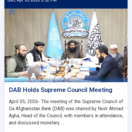
Sun, Apr 05 2026 2:52 PM
Meets
with
the
Chairman
of
the
AACC
to
Enhance
Banking
and
Trade
Ties
DAB Holds Supreme Council Meeting
April 05, 2026- The meeting of the Supreme Council of
Da Afghanistan Bank (DAB) was chaired by Noor Ahmad
Agha, Head of the Council, with members in attendance,
and discussed monetary. . .