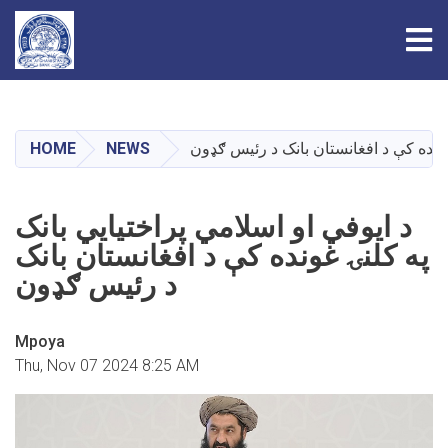
Tog
Skip
to
main
HOME
NEWS
 غونده کې د افغانستان بانک د رئیس ګډون
content
د ایوفي او اسلامي پراختیایي بانک
په کلنۍ غونده کې د افغانستان بانک
د رئیس ګډون
Mpoya
Thu, Nov 07 2024 8:25 AM