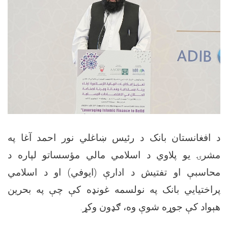
د افغانستان بانک د رئیس ښاغلي نور احمد آغا په
مشرۍ یو پلاوي د اسلامي مالي مؤسساتو لپاره د
محاسبې او تفتیش د ادارې (ایوفي) او د اسلامي
پراختیایي بانک په نولسمه غونډه کې چې په بحرین
هېواد کې جوړه شوې وه، ګډون وکړ.