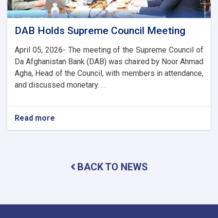
Ties
DAB Holds Supreme Council Meeting
April 05, 2026- The meeting of the Supreme Council of
Da Afghanistan Bank (DAB) was chaired by Noor Ahmad
Agha, Head of the Council, with members in attendance,
and discussed monetary. . .
Read more
about
DAB
Holds
Supreme
Council
BACK TO NEWS
Meeting