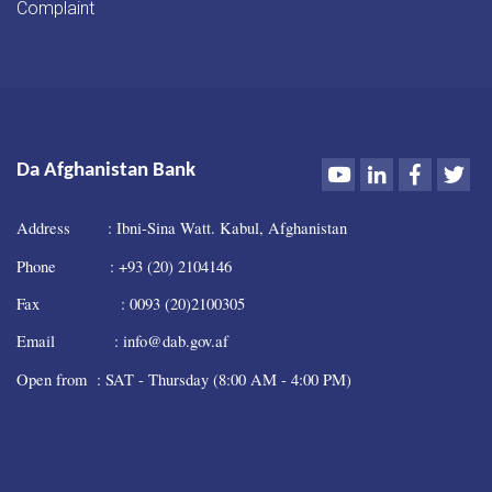
Complaint
Youtube
LinkedIn
Faceboo
Twi
Da Afghanistan Bank
Address : Ibni-Sina Watt. Kabul, Afghanistan
Phone : +93 (20) 2104146
Fax : 0093 (20)2100305
Email : info@dab.gov.af
Open from : SAT - Thursday (8:00 AM - 4:00 PM)