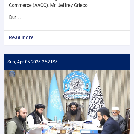
Commerce (AACC), Mr. Jeffrey Grieco.
Dur. . .
Read more
about
DAB
First
Deputy
Governor
Sun, Apr 05 2026 2:52 PM
Meets
with
the
Chairman
of
the
AACC
to
Enhance
Banking
and
Trade