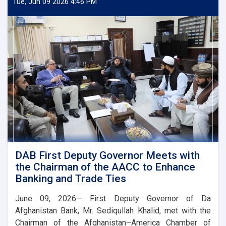
Governor
Tue, Jun 09 2026 4:46 PM
Meets
Deputy
Governor
of
Uzbekistan’s
Central
Bank
DAB First Deputy Governor Meets with
the Chairman of the AACC to Enhance
Banking and Trade Ties
June 09, 2026— First Deputy Governor of Da
Afghanistan Bank, Mr. Sediqullah Khalid, met with the
Chairman of the Afghanistan–America Chamber of