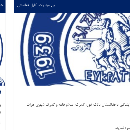
ابن سینا وات، کابل افغانستان
شنبه /۱۰
ا
نمایندگی دافغانستان بانک غور، گمرک اسلام قلعه و گمرک شهری هرات
پ
ب
ن
لود نماید.