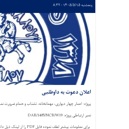
پنجشنبه ۱۴۰۵/۵/۱۵ - ۸:۳۲
اعلان دعوت به داوطلبی
پروژه: اعمار چهار دیواری، مهمانخانه، تشناب و حمام ضرورت 
نمبر ارتباطی پروژه:
DAB/1405/NCB/W19
برای معلومات بیشتر لطف نموده فایل
PDF
را از لینک ذیل دان