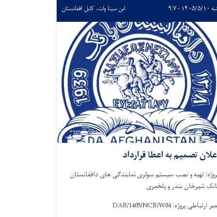
۱۴۰۵/۵ - ۹:۷
ابن سینا وات، کابل افغانستان
علان تصمیم به اعطا قرارداد
روژه: تهیه و نصب سیستم سولری نمایندگی های دافغانستان
انک شیرخان بندر و پلخمری
مبر ارتباطی پروژه:
DAB/1405/NCB/W04