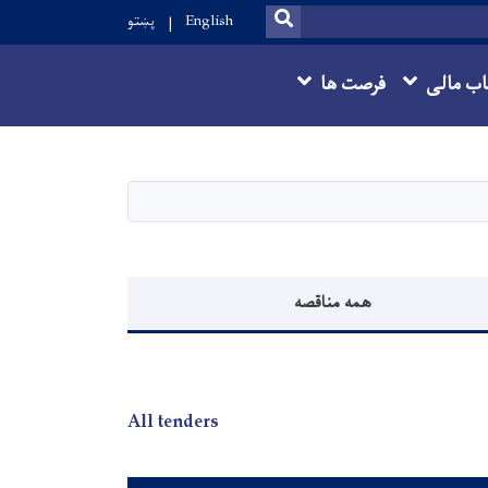
SEARCH
English
پښتو
ب مالی
فرصت ها
همه مناقصه
All tenders