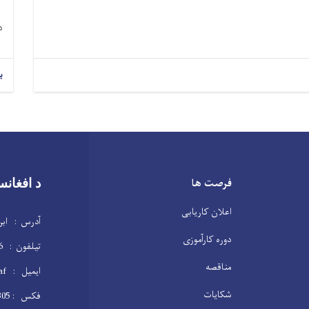
ب
د
ب
فرصت ها
د افغانس
اعلان کاریابی
آدرس : ابن 
دوره کارآموزی
تیلفون : 2104146(20)93+
مناقصه
ایمیل : info@dab.gov.af
شکایات
فکس : 2100305(20)93