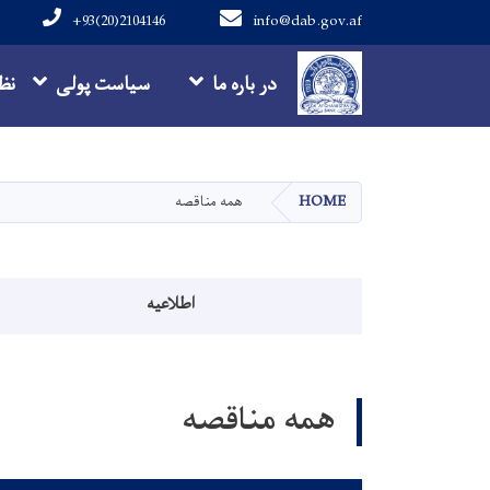
+93(20)2104146
info@dab.gov.af
Main navigation
در باره ما
سیاست پولی
نظ
HOME
همه مناقصه
Announcements menu
اطلاعیه
همه مناقصه