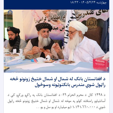
چهارشنبه ۱۴۰۵/۴/۲۴ - ۱۸:۳۳
د افغانستان بانک له شمال او شمال ختیځ زونونو څخه
راټول شوي مندرس بانکنوټونه وسوځول
د
۱۴۴۸
کال د محرم الحرام
۲۹-
د افغانستان بانک په راکړو ورکړو کې د
آسانتیاوو رامنځته کولو په موخه له شمال او شمال ختیځ زونونو څخه راټول
شوي د
۱،۱۴۱،۶۶۰،۰۰۰ (
یو میلیارد او یو سل و یو. . .