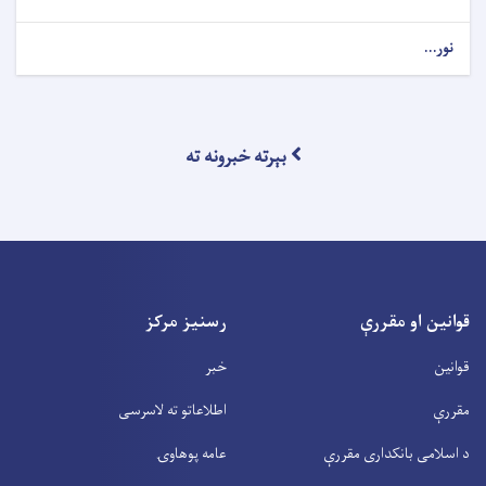
نور...
بېرته خبرونه ته
قوانین او مقررې
رسنیز مرکز
قوانین
خبر
مقررې
اطلاعاتو ته لاسرسی
د اسلامی بانکداری مقررې
عامه پوهاوۍ