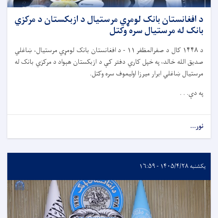
د افغانستان بانک لومړي مرستیال د ازبکستان د مرکزي
بانک له مرستیال سره وکتل
د
۱۴۴۸
کال د صفرالمظفر
۱۱ -
د افغانستان بانک لومړي مرستیال، ښاغلي
صدیق الله خالد، په خپل کاري دفتر کې د ازبکستان هېواد د مرکزي بانک له
مرستیال ښاغلي ابرار میرزا اولیموف سره وکتل.
په دې. . .
نور...
یکشنبه ۱۴۰۵/۴/۲۸ - ۱۶:۵۹