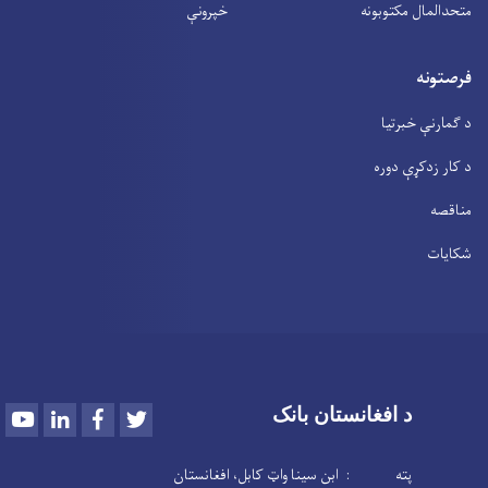
متحدالمال مکتوبونه
خپرونې
فرصتونه
د ګمارنې خبرتیا
د کار زدکړې دوره
مناقصه
شکایات
Youtube
LinkedIn
Facebook
Twitter
د افغانستان بانک
پته : ابن سینا واټ کابل، افغانستان