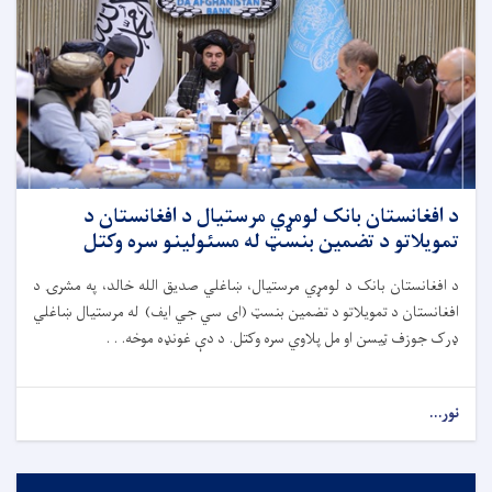
د افغانستان بانک لومړي مرستیال د افغانستان د
تمویلاتو د تضمین بنسټ له مسئولینو سره وکتل
د افغانستان بانک د لومړي مرستیال، ښاغلي صدیق الله خالد، په مشرۍ د
افغانستان د تمویلاتو د تضمین بنسټ (ای سي جي ایف) له مرستیال ښاغلي
ډرک جوزف ټیسن او مل پلاوي سره وکتل. د دې غونډه موخه. . .
نور...