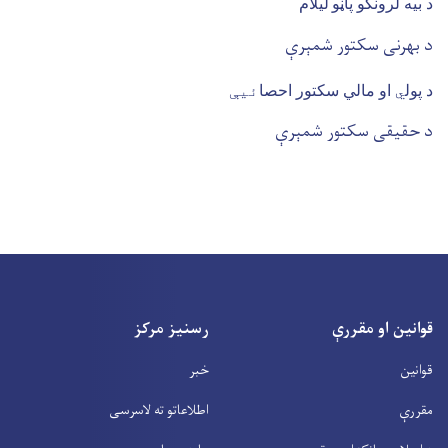
د بیه لرونکو پاڼو
لیلام
د بهرنی سکتور شمېرې
د
پول
ي
او مالي سکتور احصا
ئیې
د حقیقی سکتور شمېرې
قوانین او مقررې
رسنیز مرکز
قوانین
خبر
مقررې
اطلاعاتو ته لاسرسی