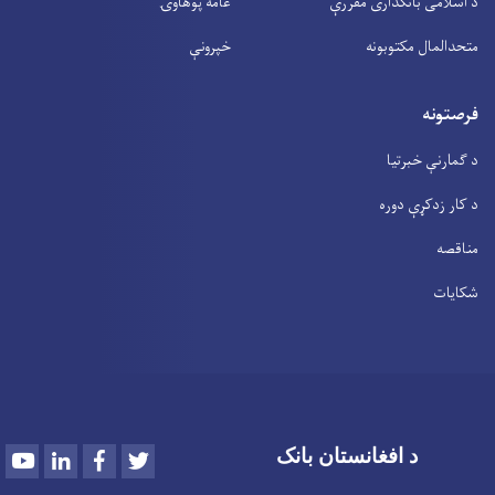
د اسلامی بانکداری مقررې
عامه پوهاوۍ
متحدالمال مکتوبونه
خپرونې
فرصتونه
د ګمارنې خبرتیا
د کار زدکړې دوره
مناقصه
شکایات
Youtube
LinkedIn
Facebook
Twitter
د افغانستان بانک