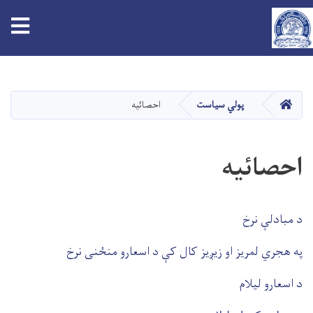
tion
اصلي
منځپانګه
دانګل
کور
پولي سیاست
احصائیه
احصائیه
د مبادلې نرخ
په هجري لمریز او زیږیز کال کې د اسعارو منځنی نرخ
د اسعارو لیلام