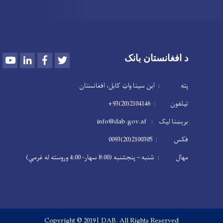
Youtube
LinkedIn
Facebook
Twitter
د افغانستان بانک
پته : ابن سینا واټ کابل، افغانستان
تیلفون : 2104146(20)93+
برېښنا لیک : info@dab.gov.af
فکس : 2100305(20)0093
مهال : شنبه – پنجشنبه (8:00 سهار- 4:00 وروسته له غرمې)
Copyright © 2019 | DAB. All Rights Reserved