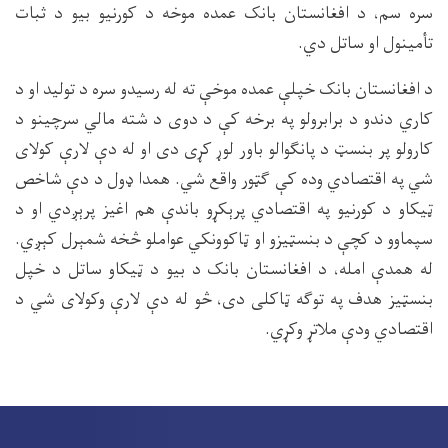
سره سم، د افغانستان بانک عمده موخه د کورنیو بیو د ثبات
تأمینول او ساتل دي.
د افغانستان بانک خپلې عمده موخې ته له رسیدو سره د تولید او د
کاري دندو د برابرولو په برخه کې د دوی د شته مالي سرچینو د
کارولو پر بنسټ د پانګوالو باور لوړ کړی دی او له دې لارې کولای
شي په اقتصادي وده کې ګټور واقع شي. همدا ډول د دې شاخص
ټیکاو د کورنیو په اقتصادي پرېکړو باندې هم اغیز پرېږدي او د
سپماوو د کچې د بنسټیزو او ټاکوونکي عواملو څخه شمېرل کېږي.
له همدې امله، د افغانستان بانک د بیو د ټیکاو ساتل د خپل
بنسټیز هدف په توګه ټاکلی دی، څو له دې لارې وکولای شي د
اقتصادي ودې ملاتړ وکړي.