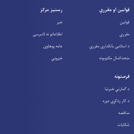
قوانین او مقررې
رسنیز مرکز
قوانین
خبر
مقررې
اطلاعاتو ته لاسرسی
د اسلامی بانکداری مقررې
عامه پوهاوۍ
متحدالمال مکتوبونه
خپرونې
فرصتونه
د ګمارنې خبرتیا
د کار زدکړې دوره
مناقصه
شکایات