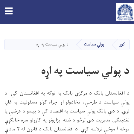
tion
اصلي
منځپانګه
دانګل
کور
پولي سیاست
د پولي سیاست په اړه
د پولي سیاست په اړه
د افغانستان بانک د مرکزي بانک په توګه په افغانستان کې د
پولي سیاست د طرحې، اتخاذولو او اجرا‌ء کولو مسئولیت په غاړه
لري. د دې بانک پولي سیاست په اقتصاد کې د پیسو د عرضې یا
نغدینګۍ مدیریت دی ترڅو د شته ابزارونو په کارولو سره ځانګړې
موخه / موخې ترلاسه کړي. د افغانستان بانک د قانون له ۲ مادې