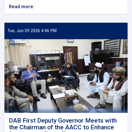
Read more
about
DAB
First
Deputy
Governor
Tue, Jun 09 2026 4:46 PM
Meets
Deputy
Governor
of
Uzbekistan’s
Central
Bank
DAB First Deputy Governor Meets with
the Chairman of the AACC to Enhance