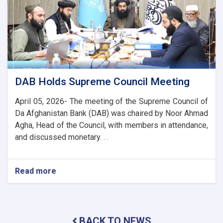
to
Enhance
Banking
and
Trade
Ties
DAB Holds Supreme Council Meeting
April 05, 2026- The meeting of the Supreme Council of
Da Afghanistan Bank (DAB) was chaired by Noor Ahmad
Agha, Head of the Council, with members in attendance,
and discussed monetary. . .
Read more
about
DAB
Holds
Supreme
Council
BACK TO NEWS
Meeting