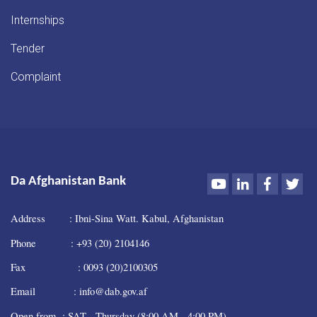
Internships
Tender
Complaint
Youtube
LinkedIn
Faceboo
Twi
Da Afghanistan Bank
Address : Ibni-Sina Watt. Kabul, Afghanistan
Phone : +93 (20) 2104146
Fax : 0093 (20)2100305
Email : info@dab.gov.af
Open from : SAT - Thursday (8:00 AM - 4:00 PM)