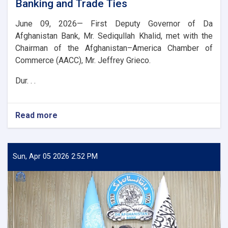
Banking and Trade Ties
June 09, 2026— First Deputy Governor of Da
Afghanistan Bank, Mr. Sediqullah Khalid, met with the
Chairman of the Afghanistan–America Chamber of
Commerce (AACC), Mr. Jeffrey Grieco.
Dur. . .
Read more
about
DAB
First
Deputy
Governor
Sun, Apr 05 2026 2:52 PM
Meets
with
the
Chairman
of
the
AACC