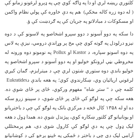
کلتوري ریښه لري او دا په ډاګه کوي چې په ډېرو لرغونو زمانو کې
( له دوه زره کاله مخکې) هم په دې خاوره کې پولي نظام واکمن
او مسکوکات د مبادلاتو په جریان کې په ګردښت کې ؤ
.
دا سکه په دوو آسونو د دوو سپرو اشخاصو په لاسونو کې د دوه
نیزو درلودل په ګوته کوي چې مخ پر وړاندې درومي، نیزې په لاس
په دوه اسونو سپاره، د
Kastor
او
Pollux
په نومونو دوه ورونه له
مخروطي بڼې لرونکو خولیو او په دوو آسونو د سپرو اشخاصو په
خولیو باندې دوه ستوري شتون لري چې د میترایزم، ګمان کیږي
لرغوني اريائیان وي، ښکارندوي کوي؛ په هغه باندې د
Eukratides
کلمه چې د “ ستر شاه” مفهوم ورکوي، ځای پر ځای شوې ده.
هغه سکه چې په لوګو کې ځای پر ځای شوې، د سپینو زرو سکه
ده او له
۱۳۵۸
کال څخه د مرکزي بانک په لوګو کې چې د باختريانو
او یونانيانو ګډ کلتور ښکاره کوي، پېژندل شوې ده. همدا ډول د هغه
لیک ډول چې په دې لوګو کې کارول شوی دی، هم پرمختللي
آرامي لیک دی چې د باختر د ځمکې په ځینو برخو کې د کوشانیانو