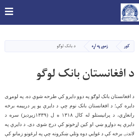
tion
اصلي
منځپانګه
دانګل
کور
زموږ په اړه
د بانک لوګو
د افغانستان بانک لوګو
د افغانستان بانک لوګو په دوو دایرو کې طرحه شوې ده. په لومړی
دایره کې؛ د افغانستان بانک نوم چې د دایرې یو پر درېیمه برخه
رانغاړي، د پرانیستلو له کال
۱۳۱۸
ه ل (
۱۳۳۹
زیږدیز) سره د
دایرې په دواړو ښي او کین اړخونو کې درج شوی دی. د دایرې په
لاندنۍ برخه کې د غوايي دوه وتلي ښکرونه چې په لرغونو زمانو کې