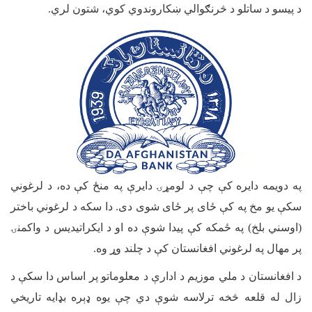
د پیسو د ساتلو د څرنګوالي ښکاروندوي کوي، شتون لري
.
په دویمه دایره کې چې د لومړۍ دایرې په منځ کې ده، د لرغوني
سکې یو مخ په کې ځای پر ځای شوی دی. دا سکه د لرغوني باختر
(اوسني بلخ) په ځمکه کې پیدا شوې ده او د ایکراتیدیس د واکمنۍ
پر مهال په لرغوني افغانستان کې د چلند وړ وه
.
د افغانستان د ملي موزیم د ادارې د معلوماتو پر اساس دا سکې د
زال له قلعه څخه ترلاسه شوې دي چې یوه ډېره بډایه تاریخي