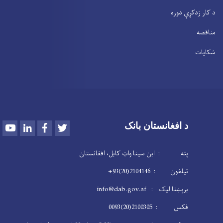
د کار زدکړې دوره
مناقصه
شکایات
Youtube
LinkedIn
Facebook
Twitter
د افغانستان بانک
پته : ابن سینا واټ کابل، افغانستان
تیلفون : 2104146(20)93+
برېښنا لیک : info@dab.gov.af
فکس : 2100305(20)0093