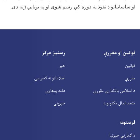
او ساسانیانو د نفوذ په دوره کې رسم شوی او په یوناني ژبه دی
.
قوانین او مقررې
رسنیز مرکز
قوانین
خبر
مقررې
اطلاعاتو ته لاسرسی
د اسلامی بانکداری مقررې
عامه پوهاوۍ
متحدالمال مکتوبونه
خپرونې
فرصتونه
د ګمارنې خبرتیا