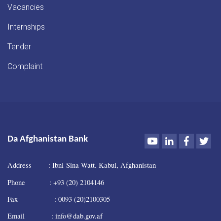
Vacancies
Internships
Tender
Complaint
Youtube
LinkedIn
Faceboo
Twi
Da Afghanistan Bank
Address : Ibni-Sina Watt. Kabul, Afghanistan
Phone : +93 (20) 2104146
Fax : 0093 (20)2100305
Email : info@dab.gov.af