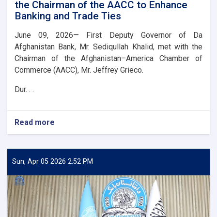
the Chairman of the AACC to Enhance
Banking and Trade Ties
June 09, 2026— First Deputy Governor of Da
Afghanistan Bank, Mr. Sediqullah Khalid, met with the
Chairman of the Afghanistan–America Chamber of
Commerce (AACC), Mr. Jeffrey Grieco.
Dur. . .
Read more
about
DAB
First
Deputy
Governor
Sun, Apr 05 2026 2:52 PM
Meets
with
the
Chairman
of