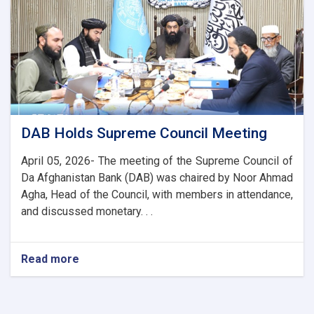
the
AACC
to
Enhance
Banking
and
Trade
Ties
DAB Holds Supreme Council Meeting
April 05, 2026- The meeting of the Supreme Council of
Da Afghanistan Bank (DAB) was chaired by Noor Ahmad
Agha, Head of the Council, with members in attendance,
and discussed monetary. . .
Read more
about
DAB
Holds
Supreme