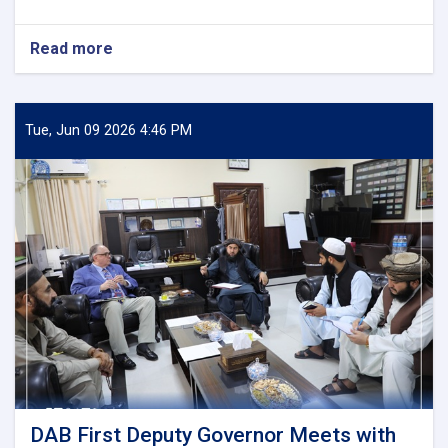
Read more
about
DAB
First
Deputy
Governor
Tue, Jun 09 2026 4:46 PM
Meets
Deputy
Governor
of
Uzbekistan’s
Central
Bank
DAB First Deputy Governor Meets with