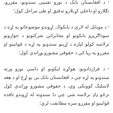
•
د افغانستان بانک د نورو تقنینی سندونو، مقررو،
تګلارو او داخلي کړنلارو تدقیق او طی مراحل کول؛
•
د موبایل له لارې د بانکوالۍ اړوندو موضوعاتو په اړه د
سوداګریزو بانکونو او مخابراتي شرکتونو د جوازونو
ترلاسه کولو لپاره د اړینو سندونو په اړه د قوانینو او
مقررو په رڼا کې د حقوقي مشورو وړاندې کول؛
•
د قراردادونو، هوکړه لیکونو او داسې نورو ورته
سندونو په اړه چې د افغانستان بانک یې یو اړخ او د هغه
لاسلیک کوونکی وي، د حقوقي مشورو وړاندې کول
ترڅو ډاډ ترلاسه شي چې دا سندونه له اړوندو نافذه
قوانینو او مقررو سره مطابقت لري؛