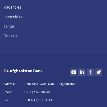
Vacancies
Internships
Tender
Complaint
Youtube
LinkedIn
Faceboo
Twi
Da Afghanistan Bank
Address : Ibni-Sina Watt. Kabul, Afghanistan
Phone : +93 (20) 2104146
Fax : 0093 (20)2100305