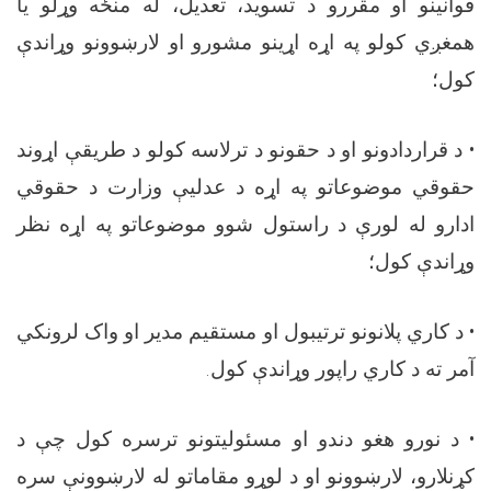
قوانینو او مقررو د تسوید، تعدیل، له منځه وړلو یا
همغږي کولو په اړه اړینو مشورو او لارښوونو وړاندې
کول؛
•
د قراردادونو او د حقونو د ترلاسه کولو د طریقې اړوند
حقوقي موضوعاتو په اړه د عدلیې وزارت د حقوقي
ادارو له لورې د راستول شوو موضوعاتو په اړه نظر
وړاندې کول؛
•
د کاري پلانونو ترتیبول او مستقیم مدیر او واک لرونکي
آمر ته د کاري راپور وړاندې کول
.
•
د نورو هغو دندو او مسئولیتونو ترسره کول چې د
کړنلارو، لارښوونو او د لوړو مقاماتو له لارښوونې سره