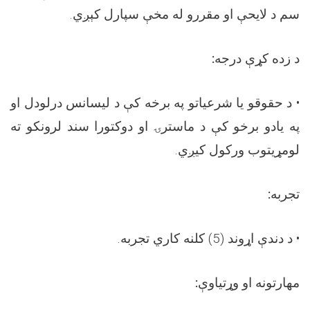
سم د لایحې او مقررو له مخې سپارل کېږي
.
د زده کړې درجه
:
•
د حقوقو یا شرعیاتو په برخه کې د لیسانس درلودل او
په یادو برخو کې د ماسترۍ او دوکتورا سند لرونکو ته
لومړیتوب ورکول کیږي
.
تجربه
:
•
د دندې اړوند (5) کلنه کاري تجربه
.
مهارتونه او وړتیاوې
: