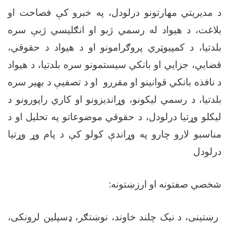
د مدیریتي مهارتونو درلودل، په خبرو کې فصاحت او
بلاغت، د هیواد له رسمي ژبو او انګلیسي ژبې سره
بلدتیا، د کمپیوټري پروګرامونو او د هیواد د حقوقي،
قضایي، جزایي او بانکي سیستمونو سره بلدتیا، د هیواد
د نافذه بانکي قوانینو او مقررو او د تصفیې د بهیر سره
بلدتیا، د رسمي لیکونو، وړاندیزونو او کاري راپورونو د
لیکلو وړتیا درلودل، د حقوقي موضوعاتو په تحلیل او د
مناسبو لارو چارو په وړاندې کولو کې د پام وړ وړتیا
درلودل
.
شخصي صفتونه او ارزښتونه
:
رښتینی، د نیک چلند خاوند، نوښتګر، ډسپلین لرونکی،