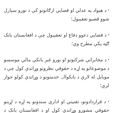
•
د هېواد په عدلي او قضايي ارګانونو کې د نورو سپارل
شوو قضیو تعقیبول؛
•
د قضایي دعوو دفاع او تعقیبول چې د افغانستان بانک
ګټه پکې مطرح وي؛
•
د مخابراتي شرکتونو او نورو غیر بانکي مالي موسسو
د موضوعاتو په اړه د حقوقي نظرونو وړاندې کول چې د
موبایل له لارې د بانکوالۍ خدمتونو د وړاندې کولو جواز
لري؛
•
د قراردادونو، تقنیني او اداري سندونو په اړه د اړینو
حقوقي مشورو وړاندې کول او د افغانستان بانک د