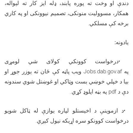
دندې او وخت ته پوره پابند، ډله ایز کار ته لېواله،
همکار، مسوولیت منونکی، تصمیم نیوونکی او په کاري
برخه کې مسلکي
.
یادونه
:
•
درخواست کوونکي کولای شي لومړی
په
Jobs.dab.gov.af
ویب پاڼه کې ځان ته یوزر جوړ او
بیا د خپلي خوښي بست وټاکي او غوښتل شوي سندونه
دې د
pdf
په بڼه اپلوډ کړي
.
•
د ازموینې د اخیستلو لپاره یوازې له ټاکل شویو
درخواست کوونکو سره اړیکه نیول کېږي
.