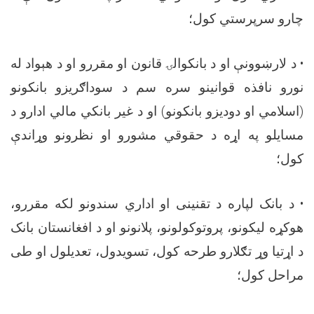
چارو سرپرستي کول؛
•
د لارښوونې او د بانکوالۍ قانون او مقررو او د هېواد له
نورو نافذه قوانینو سره سم د سوداګریزو بانکونو
(اسلامي او دودیزو بانکونو) او د غیر بانکي مالي ادارو د
مسایلو په اړه د حقوقي مشورو او نظرونو وړاندې
کول؛
•
د بانک لپاره د تقنینی او اداري سندونو لکه مقررو،
هوکړه لیکونو، پروتوکولونو، پلانونو او د افغانستان بانک
د اړتیا وړ تګلارو طرحه کول، تسویدول، تعدیلول او طی
مراحل کول؛