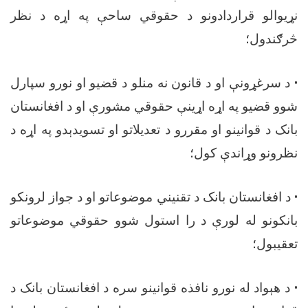
نړیوالو قراردادونو د حقوقي ساحې په اړه د نظر
څرګندول؛
•
د سرغړونې او د قانون نه منلو د قضیو او نورو سپارل
شوو قضیو په اړه اړینې حقوقي مشورې او د افغانستان
بانک د قوانینو او مقررو د تعدیلاتو او تسویدېدو په اړه د
نظرونو وړاندې کول؛
•
د افغانستان بانک د تقنیني موضوعاتو او د جواز لرونکو
بانکونو له لورې د را استول شوو حقوقي موضوعاتو
تعقیبول؛
•
د هېواد له نورو نافذه قوانینو سره د افغانستان بانک د