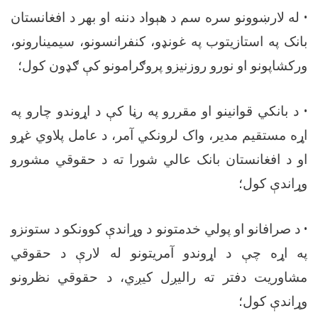
•
له لارښوونو سره سم د هېواد دننه او بهر د افغانستان
بانک په استازیتوب په غونډو، کنفرانسونو، سیمینارونو،
ورکشاپونو او نورو روزنیزو پروګرامونو کې ګډون کول؛
•
د بانکي قوانینو او مقررو په رڼا کې د اړوندو چارو په
اړه مستقیم مدیر، واک لرونکي آمر، د عامل پلاوي غړو
او د افغانستان بانک عالي شورا ته د حقوقي مشورو
وړاندې کول؛
•
د صرافانو او پولي خدمتونو د وړاندې کوونکو د ستونزو
په اړه چې د اړوندو آمریتونو له لارې د حقوقي
مشاوریت دفتر ته رالیږل کیږي، د حقوقي نظرونو
وړاندې کول؛