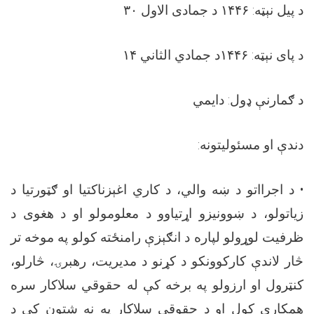
د پیل نېټه:
۱۴۴۶
د جمادی الاول
۳۰
د پای نېټه:
۱۴۴۶
د جمادي الثاني ‍۱۴
د ګمارنې ډول: دایمي
دندې او مسئولیتونه
:
•
د اجرااتو د ښه والي، د کاري اغېزناکتیا او ګټورتیا د
زیاتولو، د ښوونیزو اړتیاوو د معلومولو او د هغوی د
ظرفیت لوړولو لپاره د انګېزې رامنځته کولو په موخه تر
څار لاندې کارکوونکو د کړنو د مدیریت، رهبرۍ، څارلو،
کنټرول او ارزولو په برخه کې له حقوقي سلاکار سره
همکاري کول او د حقوقي سلاکار په نه شتون کې د