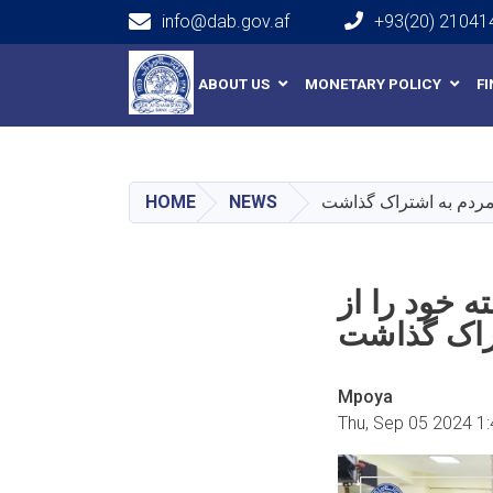
info@dab.gov.af
+93(20) 21041
Main navigation
ABOUT US
MONETARY POLICY
F
 مردم به اشتراک گذاشت
NEWS
HOME
 خود را از
راک گذاشت
Mpoya
Thu, Sep 05 2024 1