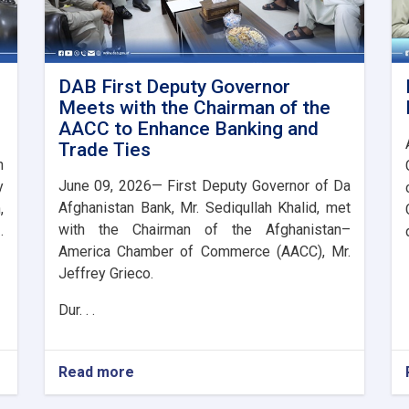
DAB First Deputy Governor
Meets with the Chairman of the
AACC to Enhance Banking and
Trade Ties
n
June 09, 2026— First Deputy Governor of Da
y
Afghanistan Bank, Mr. Sediqullah Khalid, met
,
with the Chairman of the Afghanistan–
.
America Chamber of Commerce (AACC), Mr.
Jeffrey Grieco.
Dur. . .
Read more
about
DAB
First