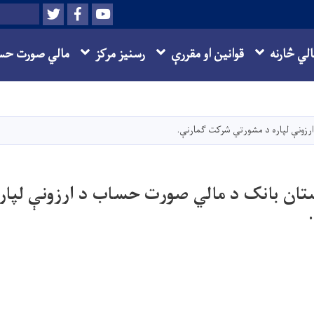
Twitter
Facebook
Youtube
Search
الي څارنه
قوانین او مقررې
رسنیز مرکز
مالي صورت حس
اصلي
منځپانګه
دانګل
ارزونې لپاره د مشورتي شرکت ګمارنې.
نستان بانک د مالي صورت حساب د ارزونې لپار