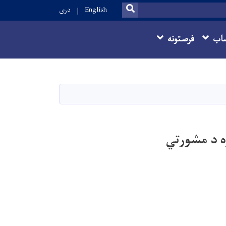
SEARCH
English
دری
اب
فرصتونه
ه د مشورتي