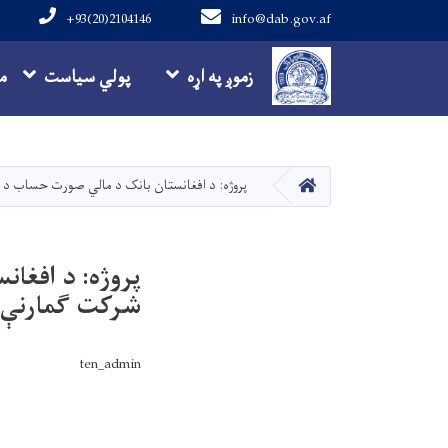
+93(20)2104146
info@dab.gov.af
Main navigation
زموږ په اړه
پولي سیاست
م
کور
پروژه: د افغانستان بانک د مالي صورت حساب د 
پروژه: د افغا
شرکت ګمارنې.
ten_admin