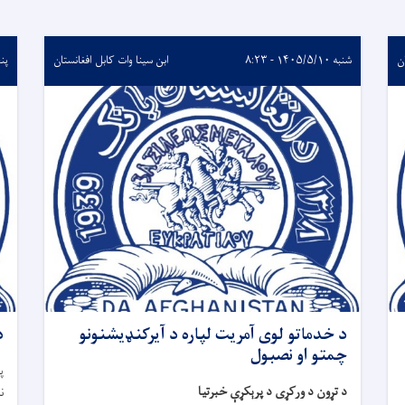
ن
شنبه ۱۴۰۵/۵/۱۰ - ۸:۲۳
ابن سینا وات کابل افغانستان
پنجشنب
د خدماتو لوی آمریت لپاره د آیرکنډیشنونو
د
چمتو او نصبول
پ
د تړون د ورکړی د پرېکړې خبرتیا
ن