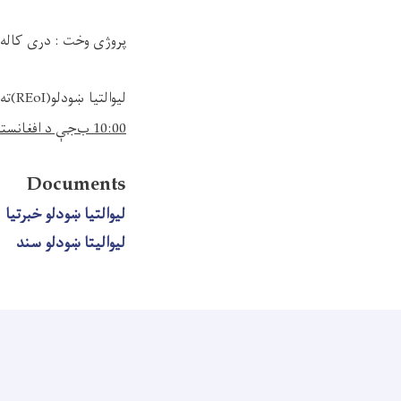
پروژی وخت : دری کاله د 1404/01/01 تر /12/30
لیوالتیا ښودلو
(
REoI
)
ته
10:00 ب
جې
د افغانست
Documents
لیوالتیا ښودلو خبرتیا
لیوالیتا ښودلو سند