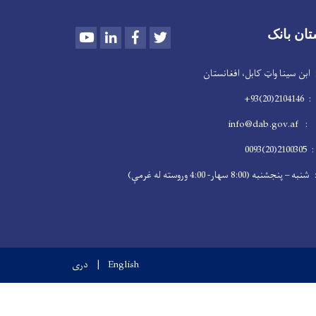
Youtube
LinkedIn
Facebook
Twitter
تان بانک
سینا واټ کابل، افغانستان
2)93+
info@dab
009
 (8:00 سهار- 4:00 وروسته له غرمې)
English
دری