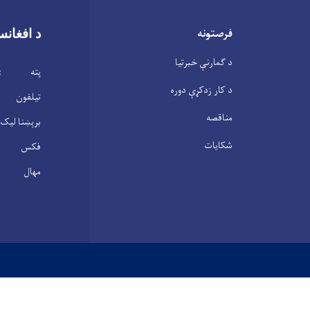
فرصتونه
د افغانس
د ګمارنې خبرتیا
پته : ابن 
د کار زدکړې دوره
تیلفون : 2104146(0
مناقصه
برېښنا لیک : .gov.af
شکایات
فکس : 2100305(20)3
مهال : شنبه – پنجشنبه