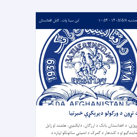
ه ۱۴۰۵/۵/۸ - ۱۰:۵۴
ابن سینا وات، کابل افغانستان
 تړون د ورکولو دپرېکړې خبرتیا
روژی: د افغانستان بانک د ارزګان، دایکنډي، هلمند او زابل
مایندګیو او د کندهار د ګمرک د امنیتي ساتونکو لپاره د