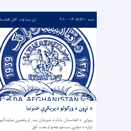
شنبه ۱۴۰۵/۵/۱۰ - ۹:۱۰
ابن سینا وات، کابل افغانستا
د تړون د ورکولو دپرېکړې خبرتیا
پروژی:
د افغانستان بانک د
شیرخان بندر او پلخمری
نمایندگې
و
لپاره د سولري سیستم چمتو او نصب کول