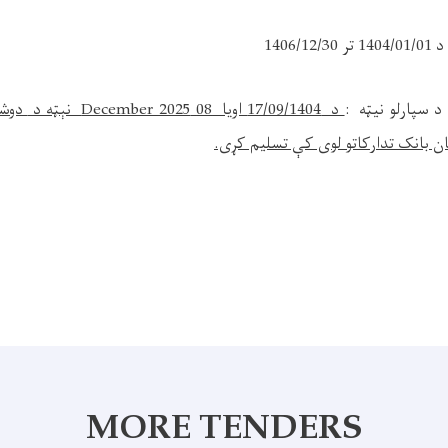
1406
د
سپارلو نیټه
:
د
17/09/1404 اویا
08 December 2025
نېټه د
دوشن
ان بانک تدارکاتو لوی
کې تسلیم کړی.
MORE TENDERS