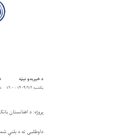
د خپریدو نېټه
د
یکشنبه ۱۴۰۴/۹/۲ - ۱۲:۰
دوش
پروژه: د افغانستان با
داوطلبۍ ته د بلنې شمې