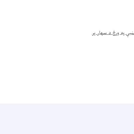
بې په ورځ د سهار پر