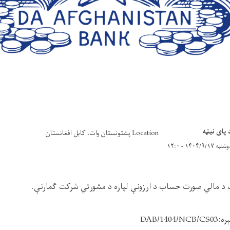
 پای نیټه
Location پشتونستان وات، کابل افغانستان
نبه ۱۴۰۴/۹/۱۷ - ۱۲:۰
نک د مالي صورت حساب د ارزونې لپاره د مشورتي شرکت ګمارنې.
ره
:
DAB/1404/NCB/CS03