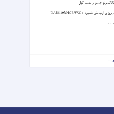
انکسونو چمتو او نصب کول
 پروژی ارتباطی شمیره :
DAB/1405/NCB/W20
 . . .
ور...