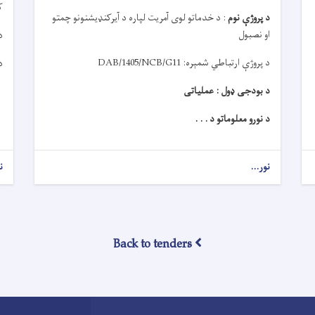
ک
د پروژې نوم
:
د خدماتو لوی آمریت لپاره د آیرکنډیشنونو چمتو
او نصبول
د
د پروژې ارتباطي شمېره:
DAB/1405/NCB/G11
د
د بودجی ډول : عملیاتی
د نورو معلوماتو د . . .
نور...
ن
Back to tenders