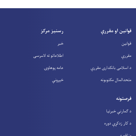
قوانین او مقررې
رسنیز مرکز
قوانین
خبر
مقررې
اطلاعاتو ته لاسرسی
د اسلامی بانکداری مقررې
عامه پوهاوۍ
متحدالمال مکتوبونه
خپرونې
فرصتونه
د ګمارنې خبرتیا
د کار زدکړې دوره
مناقصه