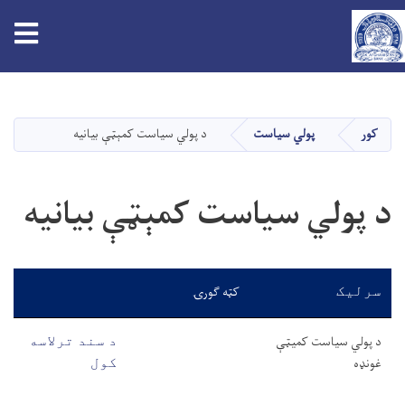
tion
اصلي
منځپانګه
دانګل
کور
پولي سیاست
د پولي سیاست کمېټې بیانیه
د پولي سیاست کمېټې بیانیه
کټه ګورۍ
سرليک
د پولي سیاست کمیټې
د سند ترلاسه
غونډه
کول