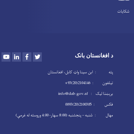
شکایات
Youtube
LinkedIn
Facebook
Twitter
د افغانستان بانک
پته : ابن سینا واټ کابل، افغانستان
تیلفون : 2104146(20)93+
برېښنا لیک : info@dab.gov.af
فکس : 2100305(20)0093
مهال : شنبه – پنجشنبه (8:00 سهار- 4:00 وروسته له غرمې)