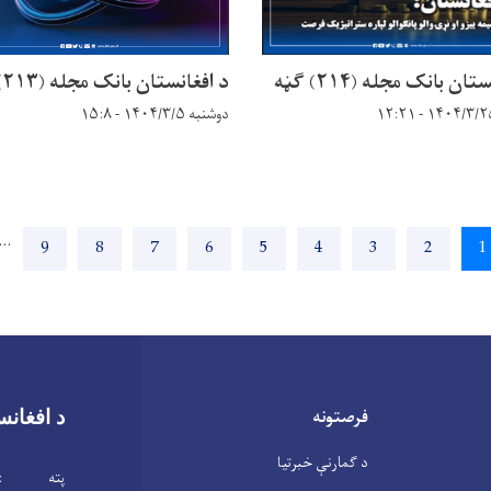
ان بانک مجله (۲۱۴) ګڼه
د افغانستان بانک مجله (۲۱۳) ګڼه
دوشنبه ۱۴۰۴/۳/۵ - ۱۵:۸
…
1
اوسنی
2
Page
3
Page
4
Page
5
Page
6
Page
7
Page
8
Page
9
Page
پاڼه
فرصتونه
د افغانس
د ګمارنې خبرتیا
پته : ابن 