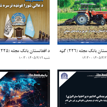
ان بانک مجله (۲۲۶) ګڼه
د افغانستان بانک مجله (۲۲۵) ګڼه
شنبه ۱۴۰۵/۲/۱۹ - ۱۰:۳