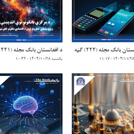
ان بانک مجله (۲۲۲) ګڼه
د افغانستان بانک مجله (۲۲۱) ګڼه
یکشنبه ۱۴۰۴/۱۰/۲۸ - ۱۰:۳۲