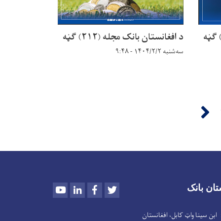
د افغانستان بانک مجله (۲۱۲) ګڼه
سه‌شنبه ۱۴۰۴/۲/۲ - ۹:۴۸
››
Youtube
LinkedIn
Facebook
Twitter
تان بانک
سینا واټ کابل، افغانستان