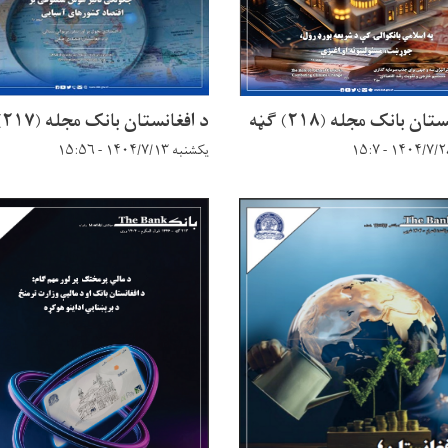
ان بانک مجله (۲۱۸) ګڼه
د افغانستان بانک مجله (۲۱۷) ګڼه
یکشنبه ۱۴۰۴/۷/۱۳ - ۱۵:۵۶