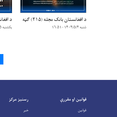
د افغانستان بانک مجله (۲۱۵) ګڼه
د افغانست
شنبه ۱۴۰۴/۵/۴ - ۱۶:۵۱
یکشنبه ۱۴۰۴/۳/۲۵ - ۱۲:۲۱
Pagination
قوانین او مقررې
رسنیز مرکز
قوانین
خبر