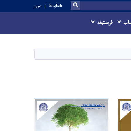
SEARCH
English
دری
اب
فرصتونه