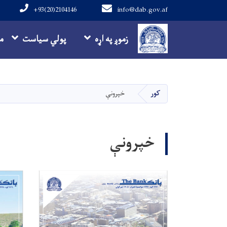
+93(20)2104146
info@dab.gov.af
Main navigation
زموږ په اړه
پولي سیاست
م
کور
خپرونې
خپرونې