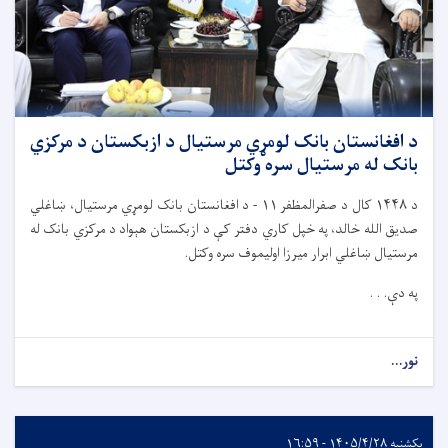
د افغانستان بانک لومړي مرستیال د ازبکستان د مرکزي
بانک له مرستیال سره وکتل
د
۱۴۴۸
کال د صفرالمظفر
۱۱ -
د افغانستان بانک لومړي مرستیال، ښاغلي
صدیق الله خالد، په خپل کاري دفتر کې د ازبکستان هېواد د مرکزي بانک له
مرستیال ښاغلي ابرار میرزا اولیموف سره وکتل.
په دې. . .
نور...
یکشنبه ۱۴۰۵/۴/۲۸ - ۱۶:۵۹