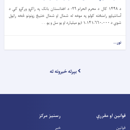
د
۱۴۴۸
کال د محرم الحرام
۲۹-
د افغانستان بانک په راکړو ورکړو کې د
آسانتیاوو رامنځته کولو په موخه له شمال او شمال ختیځ زونونو څخه راټول
شوي د
۱،۱۴۱،۶۶۰،۰۰۰ (
یو میلیارد او یو سل و یو. . .
نور...
بېرته خبرونه ته
قوانین او مقررې
رسنیز مرکز
قوانین
خبر