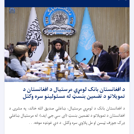
د افغانستان بانک لومړي مرستیال د افغانستان د
تمویلاتو د تضمین بنسټ له مسئولینو سره وکتل
د افغانستان بانک د لومړي مرستیال، ښاغلي صدیق الله خالد، په مشرۍ د
افغانستان د تمویلاتو د تضمین بنسټ (ای سي جي ایف) له مرستیال ښاغلي
ډرک جوزف ټیسن او مل پلاوي سره وکتل. د دې غونډه موخه. . .