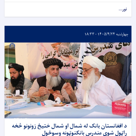
نور...
چهارشنبه ۱۴۰۵/۴/۲۴ - ۱۸:۳۳
د افغانستان بانک له شمال او شمال ختیځ زونونو څخه
راټول شوي مندرس بانکنوټونه وسوځول