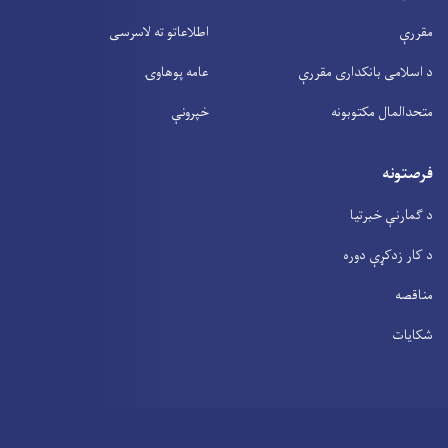
مقررې
اطلاعاتو ته لاسرسی
د اسلامی بانکداری مقررې
عامه پوهاوۍ
متحدالمال مکتوبونه
خپرونې
فرصتونه
د ګمارنې خبرتیا
د کار زدکړې دوره
مناقصه
شکایات