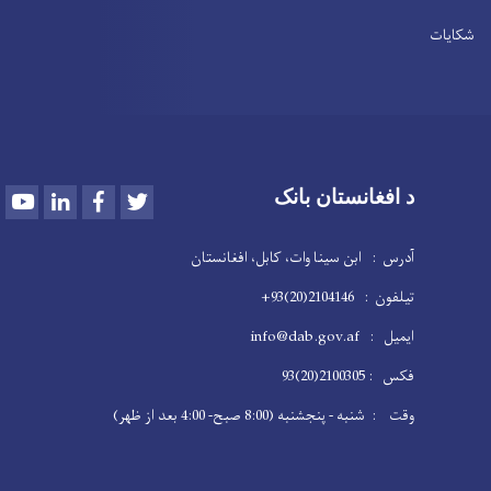
شکایات
Youtube
LinkedIn
Facebook
Twitter
د افغانستان بانک
آدرس : ابن سینا وات، کابل، افغانستان
تیلفون : 2104146(20)93+
ایمیل : info@dab.gov.af
فکس : 2100305(20)93
وقت : شنبه - پنجشنبه (8:00 صبح- 4:00 بعد از ظهر)