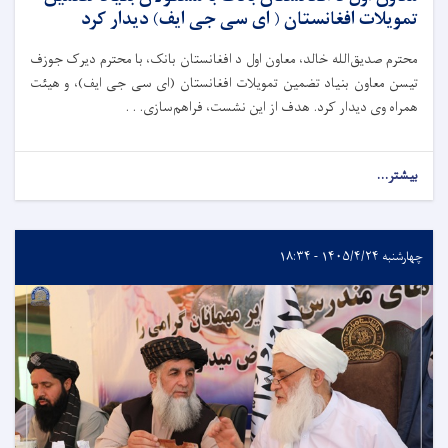
تمویلات افغانستان ( ای سی جی ایف) دیدار کرد
محترم صدیق‌الله خالد، معاون اول د افغانستان بانک، با محترم دیرک جوزف
تیسن معاون بنیاد تضمین تمویلات افغانستان (ای سی جی ایف)، و هیئت
همراه وی دیدار کرد. هدف از این نشست، فراهم‌سازی. . .
بیشتر...
چهارشنبه ۱۴۰۵/۴/۲۴ - ۱۸:۳۴