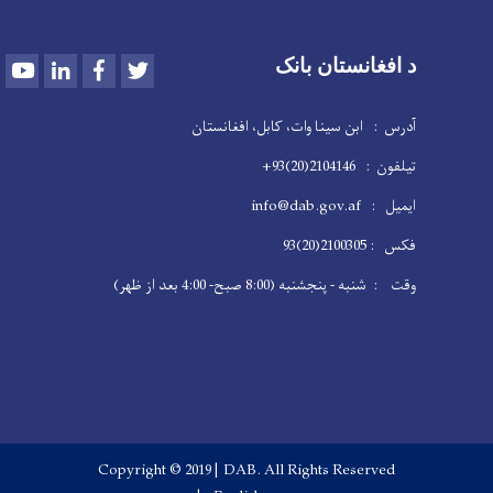
Youtube
LinkedIn
Facebook
Twitter
د افغانستان بانک
آدرس : ابن سینا وات، کابل، افغانستان
تیلفون : 2104146(20)93+
ایمیل : info@dab.gov.af
فکس : 2100305(20)93
وقت : شنبه - پنجشنبه (8:00 صبح- 4:00 بعد از ظهر)
Copyright © 2019 | DAB. All Rights Reserved