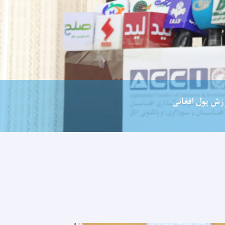
زش پول افغانی