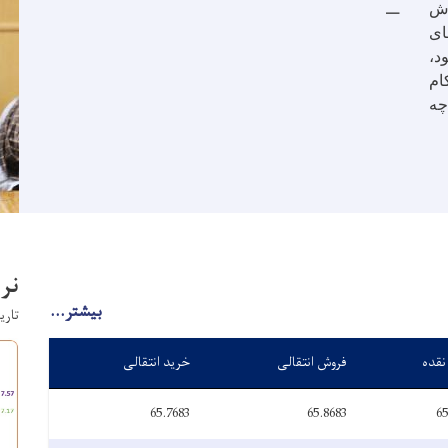
زش
ای
د،
ام
چه
نر
بیشتر...
تاریخ: 
نقده
فروش انتقالی
خرید انتقالی
65.7683
65.8683
65