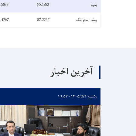
یورو
75.1833
.5833
پوند استرلنگ
87.2267
.4267
آخرین اخبار
یکشنبه ۱۴۰۵/۵/۴ - ۱۶:۵۷