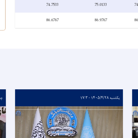
74.7533
75.0133
74
86.6767
86.9767
86
یکشنبه ۱۴۰۵/۴/۲۸ - ۱۷:۳
چهارشن