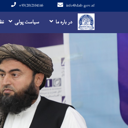
+93(20)2104146
info@dab.gov.af
Main navigation
در باره ما
سیاست پولی
نظ