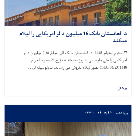
د افغانستان بانک 16 میلیون دالر امریکایی را لیلام
میکند
27
محرم‌ الحرام
1448
- د افغانستان بانک الی مبلغ (
16
) میلیون دالر
امریکایی را طی داوطلبی به روز
سه
شنبه مؤرخ
28
محرم‌ الحرام
1448
(
1405/04/23
) بطور لیلام بفروش می رساند. بدینوسیله از. . .
بیشتر...
چهارشنبه ۱۴۰۵/۴/۱۰ - ۱۴:۳۰