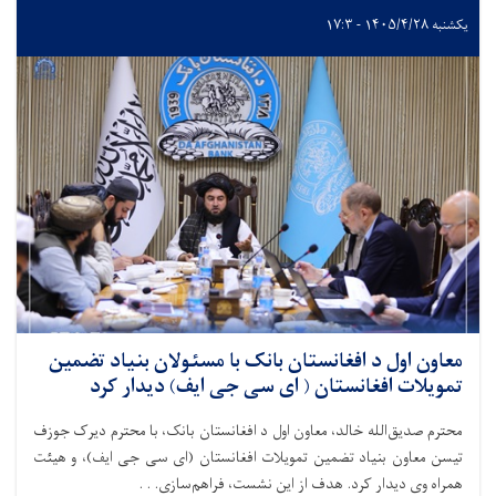
یکشنبه ۱۴۰۵/۴/۲۸ - ۱۷:۳
معاون اول د افغانستان بانک با مسئولان بنیاد تضمین
تمویلات افغانستان ( ای سی جی ایف) دیدار کرد
محترم صدیق‌الله خالد، معاون اول د افغانستان بانک، با محترم دیرک جوزف
تیسن معاون بنیاد تضمین تمویلات افغانستان (ای سی جی ایف)، و هیئت
همراه وی دیدار کرد. هدف از این نشست، فراهم‌سازی. . .