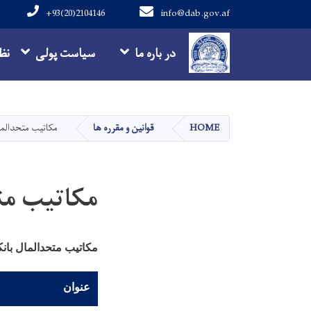
+93(20)2104146
info@dab.gov.af
Main navigation
در باره ما
سیاست پولی
نظ
HOME
قوانین و مقرره ها
مکاتیب متحدالم
مکاتیب مت
مکاتیب متحدالمال بان
عنوان