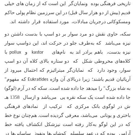
تاریخی فرهنگی بوده ونمایان‌گر این است که از زمان های خیلی
قدیم (بیش از دو هزار سال قبل) در این سرزمین نظام پولی حاکم
ومسکوکاتی درجریان مبادلات، مورد استفاده قرار داشته اند
.
سکه، حاوی نقش دو مرد سوار بر دو اسپ با بدست داشتن دو
نیزه می‌باشد که به‌طرف جلو در حرکت اند، این دواسپ سوار
نیزه بدست، باهم برادر اند به نام‌های
و
با
pollux
kastor
کلاه‌های مخروطی شکل که دو ستاره بالای کلاه آن دو اسپ
سوار، وجود دارد که نمایان‌گر میترائیزم که احتمال میرود از
آریائیان قدیم باشند‌؛ زیرا دربالای آن‌ واژه
که مفهوم"
Eukratides
به شاه بزرگ" را میدهد جا داده شده است. سکه که در آرم (لوگو)
جا داده شده است یک سکه نقره یی می‌باشد و ازسال 1358 هـ
ش در لوگوی بانک مرکزی که ترکیب از نماد‌های فرهنگی
باختری و یونانی می‌باشد، معرفی گردیده است. هم‌چنان نوع خط
که در این لوگو به‌کار رفته است نیزشکل انکشاف یافته خط
آرامی بوده که درعهد سلسله کوشانی‌ها ونفوذ ساسانی‌ها در