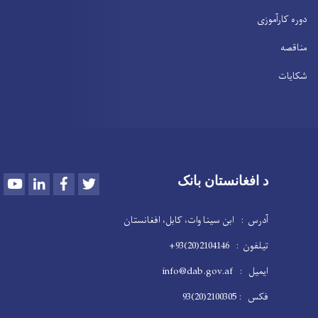
دوره کارآموزی
مناقصه
شکایات
Youtube
LinkedIn
Facebook
Twitter
د افغانستان بانک
آدرس : ابن سینا وات، کابل، افغانستان
تیلفون : 2104146(20)93+
ایمیل : info@dab.gov.af
فکس : 2100305(20)93