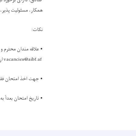
صادق، دارای برخورد نی
همکار، مسئولیت پذیر،
نکات
:
•
علاقه مندان محترم و
vacancies@aibf.af
ار
•
جهت اخذ امتحان فقط
•
تاریخ امتحان بعداً به