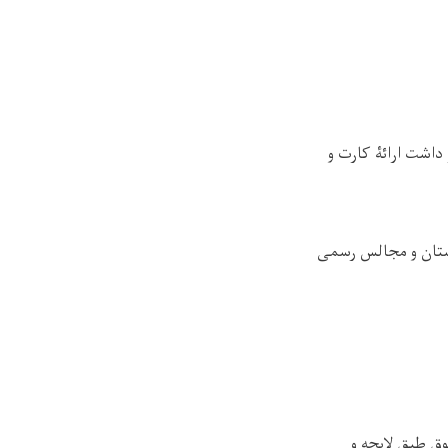
داشت ارائۀ کارت و
نستان و مجالس رسمی
وق طبق لایحه و