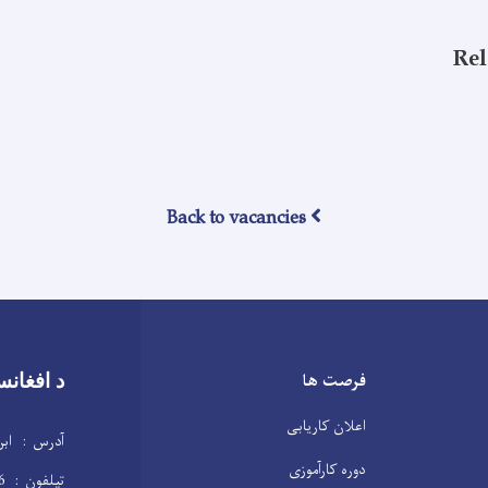
Rel
Back to vacancies
فرصت ها
د افغانس
اعلان کاریابی
آدرس : ابن 
دوره کارآموزی
تیلفون : 2104146(20)93+