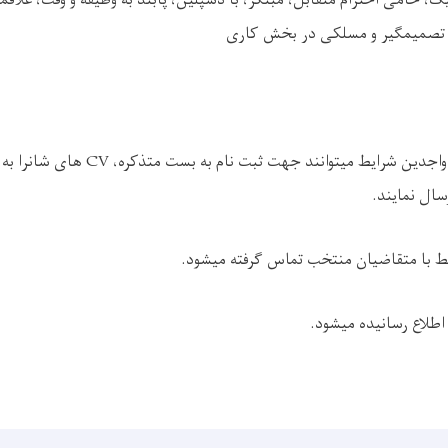
ک، حامی احترام متقابل، مبتکر، با دسپلین، پابند به وظیفه و وقت، علاقمن
 تصمیمگیر و مسلکی در بخش کاری
 واجدین شرایط میتوانند جهت ثبت نام به بست متذکره،
CV
های شانرا به
سال نمایند.
 با متقاضیان منتخب تماس گرفته میشود
.
 اطلاع رسانیده میشود
.