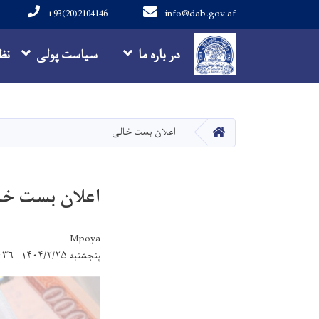
+93(20)2104146
info@dab.gov.af
Main navigation
در باره ما
سیاست پولی
نظ
HOME
اعلان بست خالی
اعلان بست خا
Mpoya
پنجشنبه ۱۴۰۴/۲/۲۵ - ۱۴:۳۶