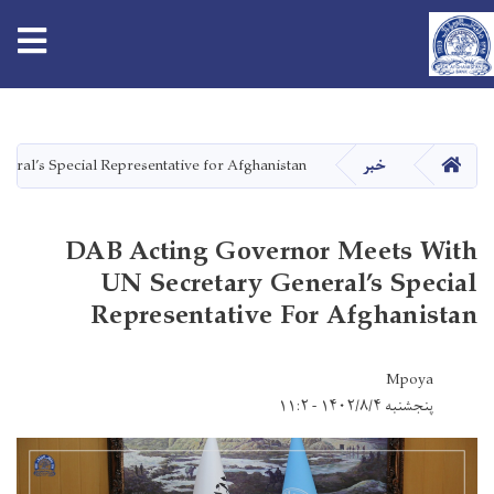
tion
Skip
to
main
HOME
ral’s Special Representative for Afghanistan
خبر
content
DAB Acting Governor Meets With
UN Secretary General’s Special
Representative For Afghanistan
Mpoya
پنجشنبه ۱۴۰۲/۸/۴ - ۱۱:۲