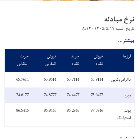
نرخ مبادله
تاریخ: شنبه ۱۴۰۵/۵/۱۷ - ۸:۱۴
بیشتر...
ارزها
فروش
خرید
فروش
خرید
نقده
نقده
انتقالی
انتقالی
دالرامریکایی
65.9114
65.7114
65.8614
65.7614
یورو
75.0477
74.4477
74.8777
74.6177
پوند
87.0946
86.2946
86.8446
86.5446
استرلنگ