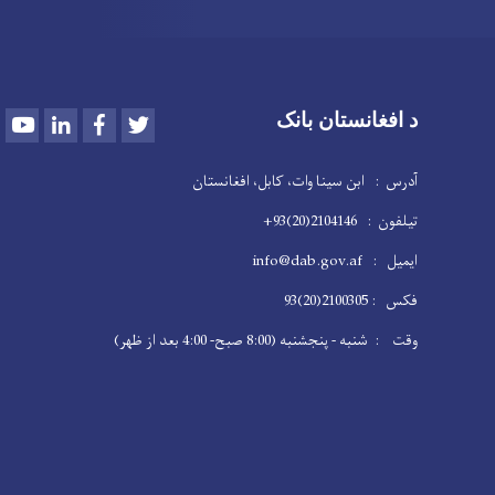
Youtube
LinkedIn
Facebook
Twitter
د افغانستان بانک
آدرس : ابن سینا وات، کابل، افغانستان
تیلفون : 2104146(20)93+
ایمیل : info@dab.gov.af
فکس : 2100305(20)93
وقت : شنبه - پنجشنبه (8:00 صبح- 4:00 بعد از ظهر)