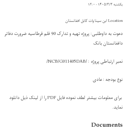
یکشنبه ۱۴۰۵/۳/۳ - ۱۲:۰
Location ابن سینا وات کابل افغانستان
دعوت به دا
و
طلبی: پروژه
تهیه و تدارک 90 قلم قرطاسیه ضرورت دفاتر
دافغانستان بانک
نمبر ارتباطی پروژه
:
DAB/
1405
/NCB/G01
نوع بودجه :
عادی
برای معلومات بیشتر لطف نموده فایل
PDF
را از لینک ذیل دانلود
نماید.
Documents