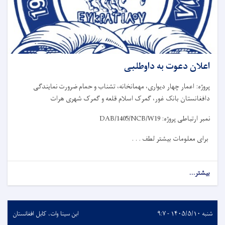
اعلان دعوت به داوطلبی
پروژه: اعمار چهار دیواری، مهمانخانه، تشناب و حمام ضرورت نمایندگی
دافغانستان بانک غور، گمرک اسلام قلعه و گمرک شهری هرات
نمبر ارتباطی پروژه:
DAB/1405/NCB/W19
برای معلومات بیشتر لطف . . .
بیشتر...
شنبه ۱۴۰۵/۵/۱۰ - ۹:۷
ابن سینا وات، کابل افغانستان