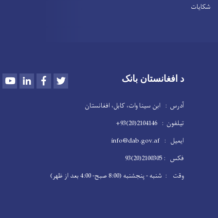
شکایات
Youtube
LinkedIn
Facebook
Twitter
د افغانستان بانک
آدرس : ابن سینا وات، کابل، افغانستان
تیلفون : 2104146(20)93+
ایمیل : info@dab.gov.af
فکس : 2100305(20)93
وقت : شنبه - پنجشنبه (8:00 صبح- 4:00 بعد از ظهر)