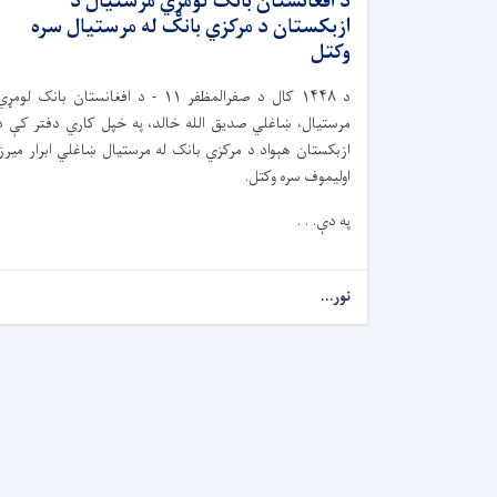
د افغانستان بانک لومړي مرستیال د
ازبکستان د مرکزي بانک له مرستیال سره
وکتل
د
۱۴۴۸
کال د صفرالمظفر
۱۱ -
د افغانستان بانک لومړي
مرستیال، ښاغلي صدیق الله خالد، په خپل کاري دفتر کې د
ازبکستان هېواد د مرکزي بانک له مرستیال ښاغلي ابرار میرزا
اولیموف سره وکتل.
په دې. . .
نور...