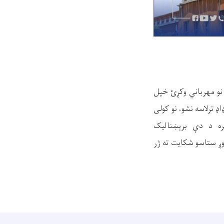
نو مهرباني وکړئ خپل
ډ ترلاسه نشو، نو کولی
ه د دې برېښنالیک
۰۲۰۲۵۱۱۷۲۶) له لارې ثبت کړئ. موږ ستاسو شکایت ته ژر