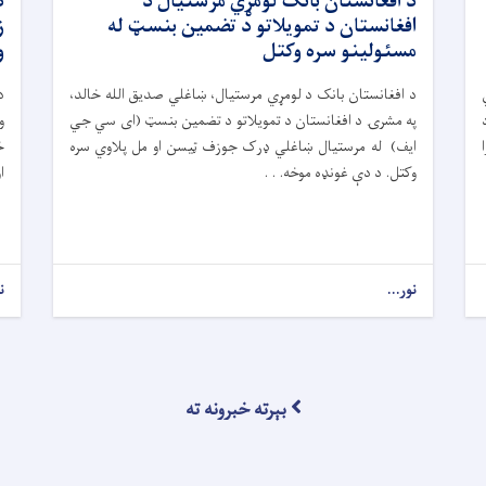
د افغانستان بانک لومړي مرستیال د
د
افغانستان د تمویلاتو د تضمین بنسټ له
ز
مسئولینو سره وکتل
و
د افغانستان بانک د لومړي مرستیال، ښاغلي صدیق الله خالد،
د
په مشرۍ د افغانستان د تمویلاتو د تضمین بنسټ (ای سي جي
و
ایف) له مرستیال ښاغلي ډرک جوزف ټیسن او مل پلاوي سره
خ
وکتل. د دې غونډه موخه. . .
ا
نور...
ن
بېرته خبرونه ته