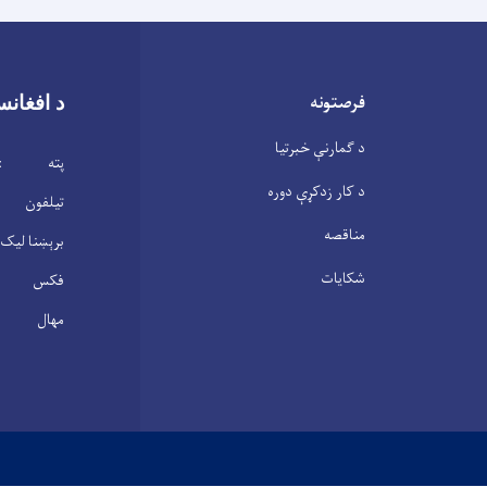
فرصتونه
د افغانس
د ګمارنې خبرتیا
پته : ابن 
د کار زدکړې دوره
تیلفون : 2104146(0
مناقصه
برېښنا لیک : .gov.af
شکایات
فکس : 2100305(20)3
مهال : شنبه – پنجشنبه