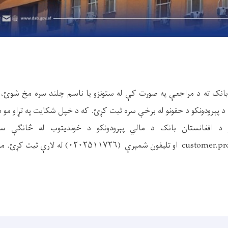
بانک ته د مراجعې په صورت کې له ستونزو یا ناسم چلند سره مخ شوئ، 
د پېرودونکو د حقونو له برخې سره ثبت کړئ. که د خپل شکایت په تړاو مو ډا
افغانستان بانک د مالي پېرودونکو د خوندیتوب له څانګې سر
customer.protection@dab.gov.af او تلیفون شمېرې (