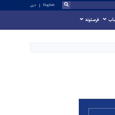
SEARCH
English
دری
اب
فرصتونه