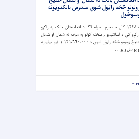
 افغانستان بانک له شمال او شمال ختیځ
ونونو څخه راټول شوي مندرس بانکنوټونه
سوځول
۱۴۴۸
کال د محرم الحرام
۲۹-
د افغانستان بانک په راکړو
رکړو کې د آسانتیاوو رامنځته کولو په موخه له شمال او شمال
تیځ زونونو څخه راټول شوي د
۱،۱۴۱،۶۶۰،۰۰۰ (
یو میلیارد
و یو سل و یو. . .
ور...