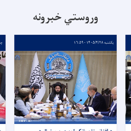
وروستي خبرونه
یکشنبه ۱۴۰۵/۴/۲۸ - ۱۶:۵۹
چهارشن