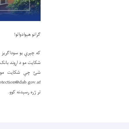
ګرانو هېوادوالو!
که چېرې یو سوداګریز 
شکایت مو د اړوند بانک 
شئ چې شکایت مو د 
تر ژره رسېدنه کوو.