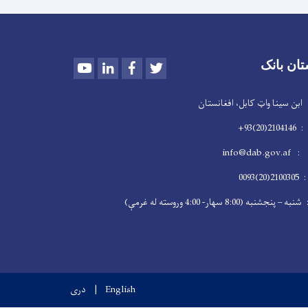
Youtube
LinkedIn
Facebook
Twitter
تان بانک
سینا واټ کابل، افغانستان
2)93+
info@dab
009
 (8:00 سهار- 4:00 وروسته له غرمې)
English
دری