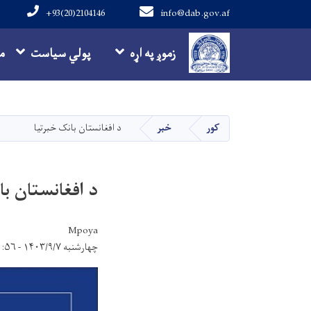
+93(20)2104146
info@dab.gov.af
Main navigation
زموږ په اړه
پولي سیاست
م
کور
خبر
د افغانستان بانک خبرتیا
د افغانستان با
Mpoya
چهارشنبه ۱۴۰۳/۹/۷ - ۱۱:۵۶