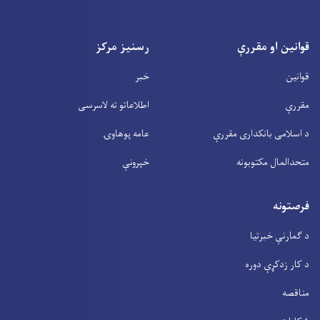
قوانین او مقررې
رسنیز مرکز
قوانین
خبر
مقررې
اطلاعاتو ته لاسرسی
د اسلامی بانکداری مقررې
عامه پوهاوۍ
متحدالمال مکتوبونه
خپرونې
فرصتونه
د ګمارنې خبرتیا
د کار زدکړې دوره
مناقصه