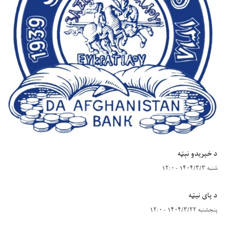
د خپریدو نېټه
شنبه ۱۴۰۴/۳/۳ - ۱۲:۰
د پای نیټه
پنجشنبه ۱۴۰۴/۳/۲۲ - ۱۲:۰