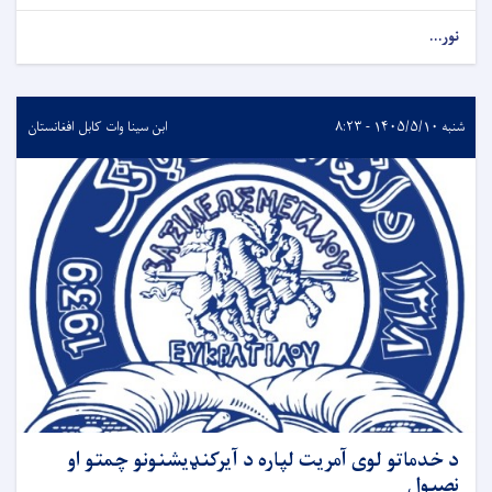
نور...
شنبه ۱۴۰۵/۵/۱۰ - ۸:۲۳
ابن سینا وات کابل افغانستان
د خدماتو لوی آمریت لپاره د آیرکنډیشنونو چمتو او
نصبول