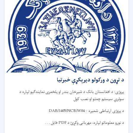
د تړون د ورکولو دپرېکړې خبرتیا
پروژی:
د افغانستان بانک د
شیرخان بندر او پلخمری
نمایندگې
و
لپاره د
سولري سیستم چمتو او نصب کول
د پروژی ارتباطی شمیره :
DAB/1405/NCB/W04
د نورو معلوماتو لپاره، مهربانی وکړئ د
PDF
فایل . . .