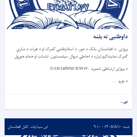
داوطلبی ته بلنه
پروژی: د افغانستان بانک د غور، د اسلام‌قلعې ګمرک او د هرات د ښاري
ګمرک
نمایندګیو
لپاره د احاط
ې
دېوال، مېلمستون، تشناب او حمام جوړول
د پروژی ارتباطی شمیره :
DAB/1405/NCB/W19
د نورو . . .
نور...
شنبه ۱۴۰۵/۵/۱۰ - ۹:۱۰
ابن سینا وات، کابل افغانستان