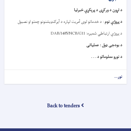
د تړون د ورکړی د پرېکړې خبرتیا
د پروژې نوم
:
د خدماتو لوی آمریت لپاره د آیرکنډیشنونو چمتو او نصبول
د پروژې ارتباطي شمېره:
DAB/1405/NCB/G11
د بودجی ډول : عملیاتی
د نورو معلوماتو د . . .
نور...
Back to tenders