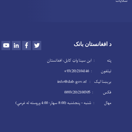
شکایات
Youtube
LinkedIn
Facebook
Twitter
د افغانستان بانک
پته : ابن سینا واټ کابل، افغانستان
تیلفون : 2104146(20)93+
برېښنا لیک : info@dab.gov.af
فکس : 2100305(20)0093
مهال : شنبه – پنجشنبه (8:00 سهار- 4:00 وروسته له غرمې)