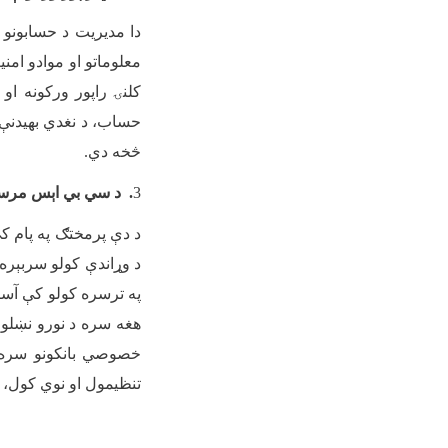
دا مدیریت د حسابونو 
معلوماتو او موادو امن
کلنۍ راپور ورکونه 
حساب، د نغدي بهیدنې
څخه دي
.
3
. د سي بي اېس مرست
د دې پرمختګ په پام ک
د وړاندې کولو سربېره
په ترسره کولو کې آسان
هغه سره د نورو نښلول 
خصوصي بانکونو سره ګ
تنظیمول او نوي کول،