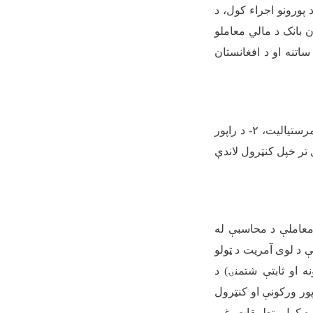
د پورونو اجراء کول، د
ان بانک د مالي معاملو
ساتنه او د افغانستان
رستیالیت،
۲-
د راپور
تر خپل کنټرول لاندې
معاملې د محاسبې له
ې د لوی آمریت د ټولو
 او ثابتې شتمنۍ) د
ور ورکونې او کنټرول
ره کول، تطبیقات، غیر