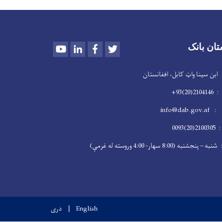
Youtube
LinkedIn
Facebook
Twitter
تان بانک
سینا واټ کابل، افغانستان
2)93+
info@dab
009
 (8:00 سهار- 4:00 وروسته له غرمې)
English
دری