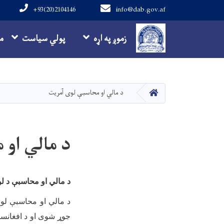
+93(20)2104146
info@dab.gov.af
Main navigation
زموږ په اړه
پولي سیاست
م
کور
د مالي او محاسبې لوی آمریت
د مالي او
د مالي او محاسبې د لو
د مالي او محاسبې لوی
جوړ شوی او د افغانستا