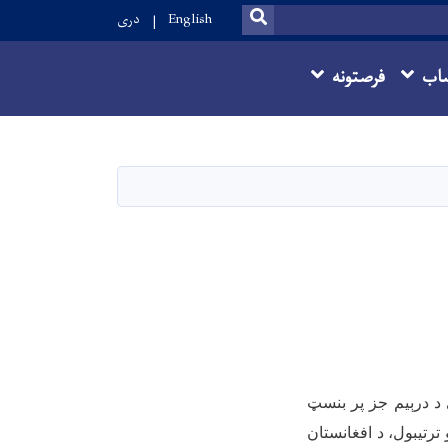
SEARCH
English
دری
اب
فرصتونه
 د درېيم جز پر بنسټ
ترتیبول، د افغانستان