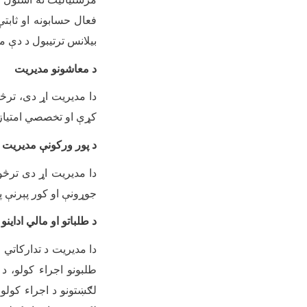
فعال حسابونه او ثابتې
بیلانس ترتیبول د دې 
د معاشونو مدیریت
دا مدیریت اړ دی، ترڅو
کړې او تخصصي امتیازون
د پور ورکونې مدیریت
دا مدیریت اړ دی ترڅو
جوړونې او کور پېرنې پ
د طلباتو او مالي اداین
دا مدیریت د تدارکاتي م
طلبونو اجراء کولو، د 
لګښتونو د اجراء کولو