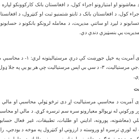
 معاشونو او امتیازونو اجراء کول، د افغانستان بانک کارکوونکو لپاره 
اجراء کول، د افغانستان بانک د ثابتو شتمنیو ثبت او کنټرول، د افغانست
سابونو د لېږد او ساتنې مدیریت، د معامله لرونکو بانکونو د حسابونو 
مدیریت یې بنسټیزې دندې دي
.
ی آمریت په خپل جوړښت کې درې مرستیالیتونه لري:
۱-
د محاسبې م
دجې مرستیالیت،
۳-
د سي بي اېس مرستیالیت چې هر یو يې په جلا ډول 
ي
.‎
یت
ی آمریت د محاسبې مرستیالیت اړ دی ترڅو ټولې محاسبې او مالي 
ور ورکونې له نړیوالو معیارونو سره سم ترسره کړي. د مالي او محاسب
 (معاشونه، پورونه، اداینې او طلبات، تطبیقات، غیر فعال حسابونه
ه لورې ترسره او وروسته د ارزونې او کنټرول په موخه د بودجې، راپ
ږي. د دې ترڅنګ د معاشونو، امتیازونو، پورونو، طلباتو د معاملو ترس