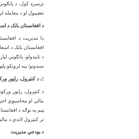
ترسره کول، د پانګونې 
تعقیبول او د معامله لر
د افغانستان بانک د ا
دا مدیریت د افغانستا
افغانستان بانک د اسعار
د تاییدولو، پانګونې لپا
سندونو/ بيه لرونکو پاڼ
2
. د کنټرول، راپور ور
د کنټرول، راپور ورکو
مالي او محاسبوي اجرا
ټیم په توګه د افغانست
تر کنټرول لاندې د مال
د بودجې مدیریت