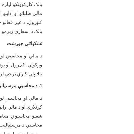
بانک کارکوونکو لپاره د
مالي طلباتو او اداینو 
کنټرول، د غیر فعالو ح
بانک د اسعاري زېرمو 
تشکیلاتي جوړښت
د مالي او محاسبې لو
ورکونې، کنټرول او بو
بېلابېلې کاري برخې لر
1
.
د محاسبې مرستیال
د مالي او محاسبې لو
کړنلارې او د مالي راپ
شعبو محاسبوي معاملې
محاسبې د مرستیالیت ل
مرستیالیت ته استول کې