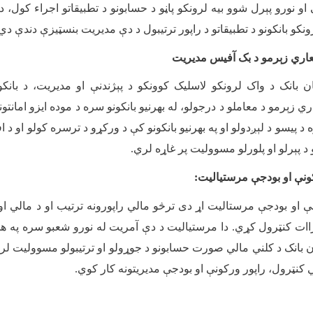
او نورو پېرل شوو بیه لرونکو پاڼو د حسابونو د تطبیقاتو اجراء کول، د
ونکو بانکونو د تطبیقاتو د راپور ترتیبول د دې مدیریت بنسټیزې دندې دي
سعاري زېرمو د بک آفیس مدیریت
ن بانک د واک لرونکو لاسلیک کوونکو د پېژندنې او مدیریت، د بان
ي زېرمو د معاملو د درجولو، له بهرنیو بانکونو سره د موده ایزو امانتونو
ره د پیسو د لېږدولو او په بهرنیو بانکونو کې د ورکړو د ترسره کولو او د ا
و د پېرلو او پلورلو مسووليت پر غاړه لري
.
کونې او بودجې مرستیالیت
:
نې او بودجې مرستالیت اړ دی ترڅو مالي راپورونه ترتیب او د مالي 
ات کنټرول کړي. دا مرستیالیت د دې آمریت له نورو شعبو سره په ه
ان بانک د کلني مالي صورت حسابونو د جوړولو او ترتیبولو مسوولیت ل
ي کنټرول، راپور ورکونې او بودجې مدیریتونه کار کوي
.