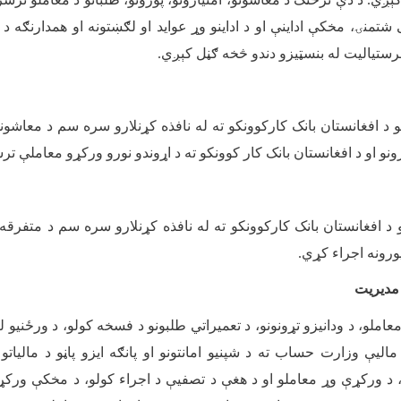
 شتمنۍ، مخکې اداینې او د اداینو وړ عواید او لګښتونه او همدارنګه 
مرستیالیت له بنسټیزو دندو څخه ګڼل کېږي
.
 د افغانستان بانک کارکوونکو ته له نافذه کړنلارو سره سم د معاشونو
و او د افغانستان بانک کار کوونکو ته د اړوندو نورو ورکړو معاملې ت
 د افغانستان بانک کارکوونکو ته له نافذه کړنلارو سره سم د متفرقه،
ورونه اجراء کړي
.
و مدیریت
عاملو، د ودانیزو تړونونو، د تعمیراتي طلبونو د فسخه کولو، د ورځنیو 
ماليې وزارت حساب ته د شپنیو امانتونو او پانګه ایزو پاڼو د مالیاتو د
، د ورکړې وړ معاملو او د هغې د تصفیې د اجراء کولو، د مخکې ورک