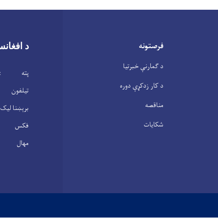
فرصتونه
د افغانس
د ګمارنې خبرتیا
پته : ابن 
د کار زدکړې دوره
تیلفون : 2104146(0
مناقصه
برېښنا لیک : .gov.af
شکایات
فکس : 2100305(20)3
مهال : شنبه – پنجشنبه