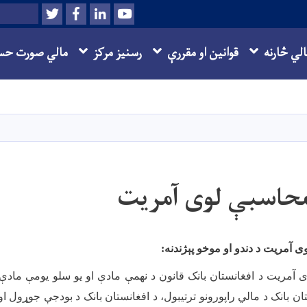
Twitter
Facebook
LinkedIn
Youtube
Search
الي څارنه
قوانین او مقررې
رسنیز مرکز
مالي صورت حس
اصلي
منځپانګه
دانګل
 محاسبې لوی آمریت
ی آمریت د دندو او موخو پېژندنه
:
 آمریت د افغانستان بانک قانون د نهمې مادې او یو سلو یومې مادې
ن بانک د مالي راپورونو ترتیبول، د افغانستان بانک د بودجې جوړول او 