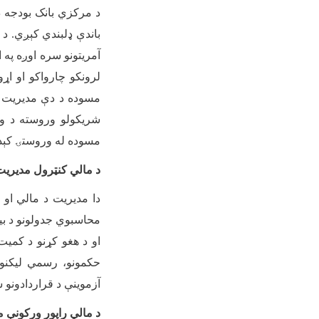
د مرکزي بانک بودجه د 
باندې ډلبندي کېږي. د 
آمریتونو سره اوږه په ا
لرونکو چارواکو او اړ
مسوده د دې مدیریت ل
شریکولو وروسته د ور
مسوده له وروستۍ کېدو
د مالي کنټرول مدیریت
دا مدیریت د مالي او م
محاسبوي جدولونو د بی
او د هغو کړنو د کمیت
حکمونو، رسمي لیکنو ا
آزموینې د قراردادونو 
د مالي راپور ورکونې 