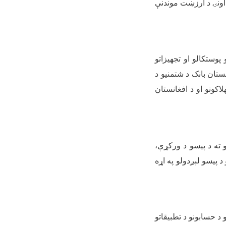
 اونۍ د ارزښت موندنې
وستکالو او تجهیزاتو
تان بانک د شتمنیو د
لاکونو او د افغانستان
و ته د پیسو د ورکړې،
د پیسو لېږدولو په اړه
 د حسابونو د تطبیقاتو