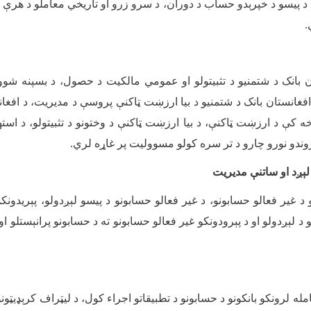
 د پيسو د خپرېدو حساب د دوران، د سرو زرو او تاریخي معاملو د هرې
.
ن بانک د شتمنیو د تثبیتولو او عمومي مالکیت د حصول، د بسپنه شوو پ
غانستان بانک د شتمنیو د بیا ارزښت ټاکنې پروسې د مدیریت، د افغانس
خه کې د ارزښت ټاکنې، د بیا ارزښت ټاکنې د وختونو د تثبیتولو، د استه
 اړوندو نورو چارو د تر سره کولو مسوولیت پر غاړه لري
.
 لېږد او ساتنې مديریت
د غیر فعالو حسابونو، د غیر فعالو حسابونو د پیسو لېږدولو، پېریدونک
د لېږدولو او د پېرودونکو غیر فعالو حسابونو ته د حسابونو پرانېستلو او 
مله لرونکو بانکونو د حسابونو د تطبیقاتو اجراء کول، د لیټراف کرېډيټونو