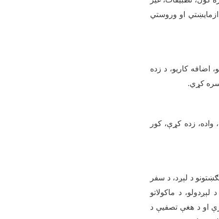
د ازمایښتي او وروستي
، اضافه کاریو، د زده
رسره کړي
.
 واده، زده کړې، کور
لګښتونو د لېږد، د سفر
 لېږدولو، د ماکولاتو
ړې او د هغې تصفیې د