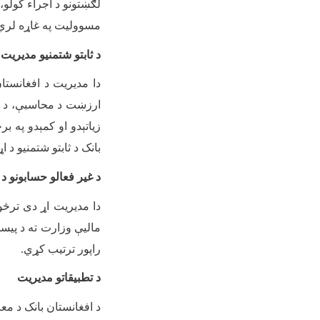
لګښتونو د اجراء کولو،
مسوولیت په غاړه لري
د ثابتو شتمنیو مدیریت
دا مدیریت د افغانستا
ارزښت د محاسبې، د اف
زیاتېدو او کمېدو په بر
بانک د ثابتو شتمنیو د
د غیر فعالو حسابونو د
دا مدیریت اړ دی ترڅو 
مالیې وزارت ته د پیسو 
راپور ترتیب کړي
.
د تطبیقاتو مدیریت
د افغانستان بانک د معا