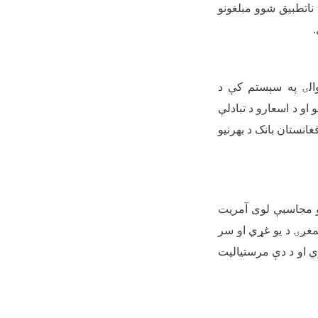
 ناتطبیق شوو مبلغونو
.
کوالۍ په سېستم کې د
 او د اسعارو د تبادلې
فغانستان بانک د بهرنیو
او مجاسبې لوی آمریت
مغږۍ د یو غړي او سر
ري او د دې مرستیالیت