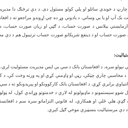
چارټ د خوندي ساتلو او پلي کولو مسئول دی. د دې ترڅنګ دا مدیری
یت بک آپ او يا يې وساتي. د یادونې وړ ده چې اړوندو مراجعو ته د افغان
او ازمایښتي بیلانس د صورت حساب، د ګټې او زیان صورت حساب، د
 صورت حساب او د ذینفع شریکانو صورت حساب ترتیبول هم د دې مدیر
یالیت
:
ې نیولو سره، د افغانستان بانک د سي بي اېس مدیریت مسئولیت لري، ت
 د محاسبې چارې چټکې، رڼې او ډاډمنې کړي او په ورته وخت کې، د کار
تیاوې برابرې کړي. د افغانستان بانک کارکوونکو او پېریدونکو ته د س
شوو سېستمونو د ماډیولونو له لارې د خدمتونو وړاندې کول، له ټولو مد
ډې هلې ځلې او همکاري، له قانوني التزاماتو سره سم د افغانستان 
 د دې مرستیالیت بنسټیزې موخې ګڼل کېږي
.