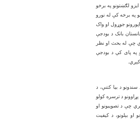
ايزو لګښتونو په برخو
و په برخه کې له نورو
راپورونو جوړول او واک
انستان بانک د بودجې
ي چې له بحث او نظر
 په پای کې د بودجې
کېږي
.
سندونو د بیا کتنې، د
ړاوونو د ترسره کولو
ري چې د تصویبونو او
 او بېلونو، د کیفیت