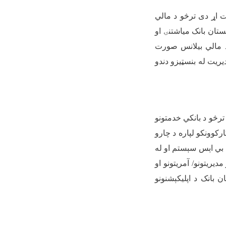
ت اړ دی ترڅو د مالي
ستان بانک میاشتنۍ او
 مالي بیلانس صورت
یت له بنسټیزو دندو
رڅو د بانکي خدمتونو
کوونکو لپاره د چارو
ي بي اېس سېستم او له
یریتونو/ آمریتونو او
بانک د اپلیکېشنونو