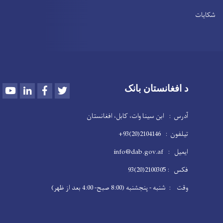
شکایات
Youtube
LinkedIn
Facebook
Twitter
د افغانستان بانک
آدرس : ابن سینا وات، کابل، افغانستان
تیلفون : 2104146(20)93+
ایمیل : info@dab.gov.af
فکس : 2100305(20)93
وقت : شنبه - پنجشنبه (8:00 صبح- 4:00 بعد از ظهر)