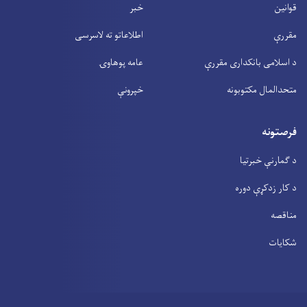
قوانین
خبر
مقررې
اطلاعاتو ته لاسرسی
د اسلامی بانکداری مقررې
عامه پوهاوۍ
متحدالمال مکتوبونه
خپرونې
فرصتونه
د ګمارنې خبرتیا
د کار زدکړې دوره
مناقصه
شکایات